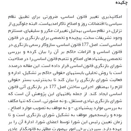
چکیده
امکان‏پذیری تغییر قانون اساسی، ضرورتی برای تطبیق نظام
سیاسی با اقتضائات روز و اصلاح ناکارامدی‏هاست، البته جلوگیری از
تزلزل در نظام سیاسی به‏دلیل تغییرات مکرر و سلیقه‏ای، مستلزم
وجود تشریفات سخت، پیچیده و تخصصی برای بازنگری در قانون
اساسی است. اصل 177 قانون اساسی، سازوکار رسمی بازنگری در
قانون اساسی و الزامات حاکم بر آن را بیان کرده و بررسی
تخصصی پیشنهادهای اصلاح و تتمیم قانون اساسی را در صلاحیت
شورای بازنگری قانون اساسی قرار داده است. این مقاله درصدد
است با روش تحلیلی بایسته‏های حقوقی حاکم بر تشکیل، اداره و
فعالیت شورای بازنگری را بیان کند تا بدین‏ترتیب بستر حقوقی
لازم را به‏منظور اجرایی ساختن اصل 177 در بازنگری آتی قانون
اساسی ایجاد کند. از جمله یافته‏های این پژوهش آن است که
شورای بازنگری نهادی مستقل ـ و نه مشورتی ـ است که تنها مکلف
به بررسی موارد پیشنهادی - و نه موظف به تصویب موارد اصلاح ـ
بوده و رئیس‏جمهور موظف به تشکیل شورای بازنگری است و تا
زمان تعیین رئیس این شورا توسط اعضای شورا، ادارة آن را بر
عهده دارد. سپردن برخی امور به‏صورت مطلق به قانونگذار عادی