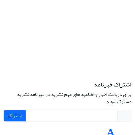
کد پستی: 1316683117
تلفن: 66414424-021 (تماس صرفاً از ساعت 9 الی 13 روزهای فرد)
پست الکترونیکی:
jplsq@ut.ac.ir
Creative Commons Attribution 4.0
This work is licensed under a
International License
اشتراک خبرنامه
برای دریافت اخبار و اطلاعیه های مهم نشریه در خبرنامه نشریه
مشترک شوید.
اشتراک