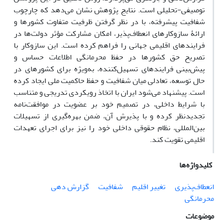
توصیفی-تحلیلی است. نتایج پژوهش نشان می‌دهد که چارچوب
شفافیت پیشرفته، با در نظر گرفتن ظرفیت متفاوت کشورها و
ارائۀ سازوکارهای انعطاف‌پذیر، امکان مشارکت مؤثر دولت‌ها در
فرایندهای اقلیمی جهانی را فراهم کرده است. این سازوکار با
تصریح حق کشورها در حفظ محرمانگی اطلاعات حساس و
پیش‌بینی فرایندهای تسهیل‌کننده، به‌ویژه برای کشورهای در
حال توسعه، تعادلی میان شفافیت و حفظ حاکمیت ملی ایجاد کرده
است. پیشنهاد می‌شود ایران با اتخاذ رویکردی تدریجی و متناسب
با شرایط داخلی، در تصمیم خود بر عضویت در موافقت‌نامه
تجدیدنظر کرده و با پذیرش آن، ضمن بهره‌گیری از تسهیلات
بین‌المللی، نظام حقوقی داخلی خود را نیز برای اجرای تعهدات
اقلیمی تقویت کند.
کلیدواژه‌ها
انعطاف‌پذیری
تغییر اقلیم
شفافیت
گزارش دهی
محرمانگی
موضوعات