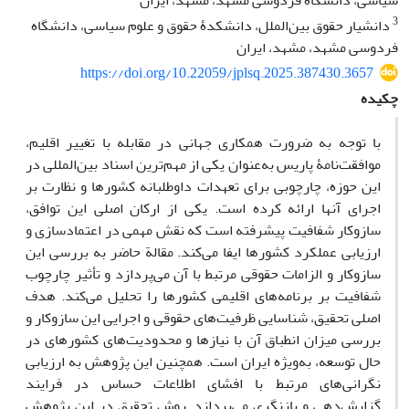
سیاسی، دانشگاه فردوسی مشهد، مشهد، ایران
3
دانشیار حقوق بین‌الملل، دانشکدۀ حقوق و علوم سیاسی، دانشگاه
فردوسی مشهد، مشهد، ایران
https://doi.org/10.22059/jplsq.2025.387430.3657
چکیده
با توجه به ضرورت همکاری جهانی در مقابله با تغییر اقلیم،
موافقت‌نامۀ پاریس به‌عنوان یکی از مهم‌ترین اسناد بین‌المللی در
این حوزه، چارچوبی برای تعهدات داوطلبانه کشورها و نظارت بر
اجرای آنها ارائه کرده است. یکی از ارکان اصلی این توافق،
سازوکار شفافیت پیشرفته است که نقش مهمی در اعتمادسازی و
ارزیابی عملکرد کشورها ایفا می‌کند. مقالة حاضر به بررسی این
سازوکار و الزامات حقوقی مرتبط با آن می‌پردازد و تأثیر چارچوب
شفافیت بر برنامه‌های اقلیمی کشورها را تحلیل می‌کند. هدف
اصلی تحقیق، شناسایی ظرفیت‌های حقوقی و اجرایی این سازوکار و
بررسی میزان انطباق آن با نیازها و محدودیت‌های کشورهای در
حال توسعه، به‌ویژه ایران است. همچنین این پژوهش به ارزیابی
نگرانی‌های مرتبط با افشای اطلاعات حساس در فرایند
گزارش‌دهی و بازنگری می‌پردازد. روش تحقیق در این پژوهش