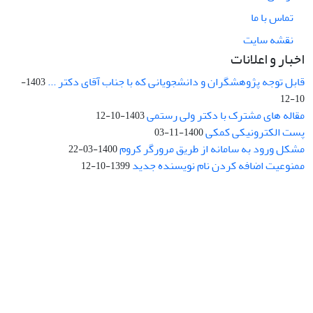
تماس با ما
نقشه سایت
اخبار و اعلانات
قابل توجه پژوهشگران و دانشجویانی که با جناب آقای دکتر ...
1403-
10-12
مقاله های مشترک با دکتر ولی رستمی
1403-10-12
پست الکترونیکی کمکی
1400-11-03
مشکل ورود به سامانه از طریق مرورگر کروم
1400-03-22
ممنوعیت اضافه کردن نام نویسنده جدید
1399-10-12
نشانی: تهران، خیابان جمهوری‌اسلامی، خیابان اردیبهشت، نبش خیابان
کمال‌زاده، شماره 43.
کد پستی: 1316683117
تلفن: 66414424-021 (تماس صرفاً از ساعت 9 الی 13 روزهای فرد)
پست الکترونیکی:
jplsq@ut.ac.ir