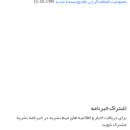
ممنوعیت اضافه کردن نام نویسنده جدید
1399-10-12
نشانی: تهران، خیابان جمهوری‌اسلامی، خیابان اردیبهشت، نبش خیابان
کمال‌زاده، شماره 43.
کد پستی: 1316683117
تلفن: 66414424-021 (تماس صرفاً از ساعت 9 الی 13 روزهای فرد)
پست الکترونیکی:
jplsq@ut.ac.ir
Creative Commons Attribution 4.0
This work is licensed under a
International License
اشتراک خبرنامه
برای دریافت اخبار و اطلاعیه های مهم نشریه در خبرنامه نشریه
مشترک شوید.