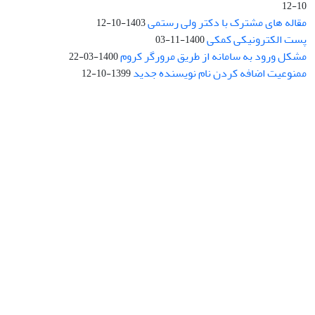
10-12
مقاله های مشترک با دکتر ولی رستمی
1403-10-12
پست الکترونیکی کمکی
1400-11-03
مشکل ورود به سامانه از طریق مرورگر کروم
1400-03-22
ممنوعیت اضافه کردن نام نویسنده جدید
1399-10-12
نشانی: تهران، خیابان جمهوری‌اسلامی، خیابان اردیبهشت، نبش خیابان
کمال‌زاده، شماره 43.
کد پستی: 1316683117
تلفن: 66414424-021 (تماس صرفاً از ساعت 9 الی 13 روزهای فرد)
پست الکترونیکی:
jplsq@ut.ac.ir
Creative Commons Attribution 4.0
This work is licensed under a
International License