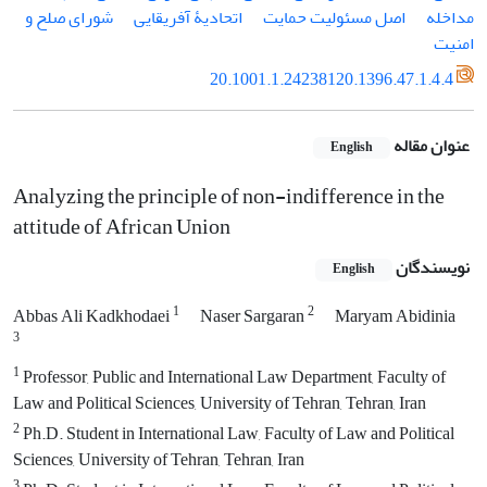
مداخله
اصل مسئولیت حمایت
اتحادیۀ آفریقایی
شورای صلح و
امنیت
20.1001.1.24238120.1396.47.1.4.4
عنوان مقاله
English
Analyzing the principle of non-indifference in the
attitude of African Union
نویسندگان
English
1
2
Abbas Ali Kadkhodaei
Naser Sargaran
Maryam Abidinia
3
1
Professor, Public and International Law Department, Faculty of
Law and Political Sciences, University of Tehran, Tehran, Iran
2
Ph.D. Student in International Law, Faculty of Law and Political
Sciences, University of Tehran, Tehran, Iran
3