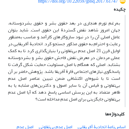
https://doi.org/10.22059/jplsq.2017.61747
چکیده
به‌رغم تورم هنجاری در بعد حقوق بشر و حقوق بشردوستانه،
جهان امروز شاهد نقض گستردۀ این حقوق است. شاید بتوان
عامل اصلی آن را در نبود سازوکارهای کارآمد و مناسب به‌منظور
رعایت و احترام به حقوق مذکور جستجو کرد. اتحادیۀ آفریقایی در
اوایل قرن 21 اصل عدم بی‌تفاوتی را بنیان‌گذاری کرد تا به کمک
عملی مردمان در معرض نقض فاحش حقوق بشر و بشردوستانه
بشتابد. اصلی که همگام با اصل مسئولیت حمایت شکل گرفت تا
پاسخگوی نیازهای اجتماعی قارۀ آفریقا باشد. پژوهش حاضر بر آن
است تا با شیوه‌ای اکتشافی ضمن تبیین عناصر اصل عدم
بی‌تفاوتی و قیاس آن با سایر اصول و دکترین‌های مشابه یا به
ظاهر متضاد به این پرسش اساسی پاسخ دهد که آیا اصل عدم
بی‌تفاوتی جایگزینی برای اصل عدم مداخله است؟
کلیدواژه‌ها
اساس‌نامۀ اتحادیۀ آفریقایی
اصل عدم بی‌تفاوتی
اصل عدم