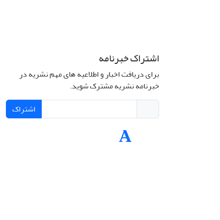
اشتراک خبرنامه
لامی، خیابان
شماره 43.
برای دریافت اخبار و اطلاعیه های مهم نشریه در
خبرنامه نشریه مشترک شوید.
اشتراک
تلفن: 66414424-021 (تماس صرفاً از ساعت 9 الی
jplsq@u
This work is li
Attributi