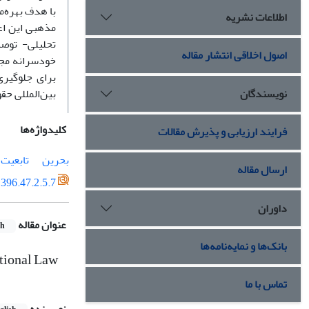
با هدف بهره‌
اطلاعات نشریه
تحلیلی- توصی
اصول اخلاقی انتشار مقاله
خودسرانه مجاز
برای جلوگیری
نویسندگان
بین‌‌المللی 
کلیدواژه‌ها
فرایند ارزیابی و پذیرش مقالات
بحرین
تابعیت
ارسال مقاله
396.47.2.5.7
داوران
عنوان مقاله
sh
بانک‌ها و نمایه‌نامه‌ها
ational Law
تماس با ما