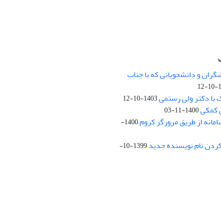
نشانی: تهران، خیابان جمهوری‌اس
اردیبهشت، نبش خیابان کمال‌زاده، 
گران و دانشجویانی که با جناب
14
کد پستی: 1316683117
 با دکتر ولی رستمی
1403-10-12
 کمکی
1400-11-03
مانه از طریق مرورگر کروم
13 روزهای فرد)
1400-
پست الکترونیکی:
t.ac.ir
ردن نام نویسنده جدید
1399-10-
Creative Commons
censed under a
on 4.0 International License