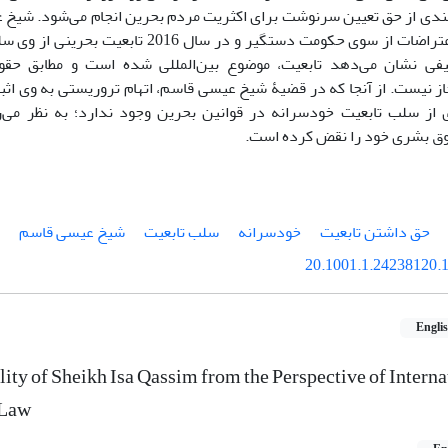
مندی از حق تعیین سرنوشت برای اکثریت مردم بحرین انجام می‌‌شود. شیخ 
مذهبی این اعتراضات از سوی حکومت دستگیر و در سا
فی نشان می‌دهد تابعیت، موضوع بین‌‌المللی‌‌ شده است و مطابق حقوق
 نیست. از آنجا که در قضیۀ شیخ عیسی قاسم، اتهام تروریستی به وی اثبا
 از سلب تابعیت خودسرانه در قوانین بحرین وجود ندارد؛ به نظر می‌
حقوق بشری خود را نقض کرده است.
حق داشتن تابعیت
خودسرانه
سلب تابعیت
شیخ عیسی قاسم
20.1001.1.24238120.1
Engli
lity of Sheikh Isa Qassim from the Perspective of Intern
 Law