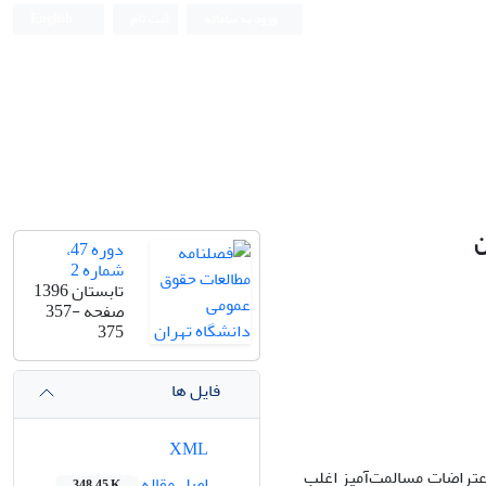
ورود به سامانه
ثبت نام
English
دانشکده حقوق و علوم سیاسی دانشگاه تهران
ن
دوره 47،
شماره 2
تابستان 1396
صفحه
357-
375
فایل ها
XML
تراضات مسالمت‌آمیز اغلب
اصل مقاله
348.45 K