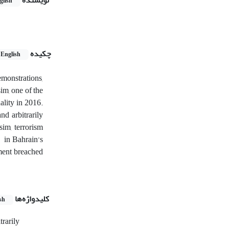
نویسنده
glish
چکیده
English
emonstrations,
im, one of the
ality in 2016.
and arbitrarily
sim, terrorism
d in Bahrain’s
nment breached
کلیدواژه‌ها
sh
trarily