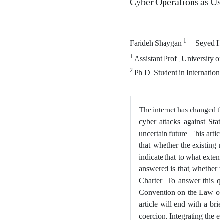
Cyber Operations as Us
1
Farideh Shaygan
Seyed 
1
Assistant Prof., University 
2
Ph.D. Student in Internation
The internet has changed th
cyber attacks against Sta
uncertain future. This artic
that, whether the existing
indicate that, to what exte
answered is that, whether 
Charter. To answer this qu
Convention on the Law of T
article will end with a br
coercion. Integrating the 