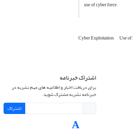
use of cyber force.
Cyber Exploitation
Use of
اشتراک خبرنامه
لامی، خیابان
شماره 43.
برای دریافت اخبار و اطلاعیه های مهم نشریه در
خبرنامه نشریه مشترک شوید.
اشتراک
تلفن: 66414424-021 (تماس صرفاً از ساعت 9 الی
jplsq@u