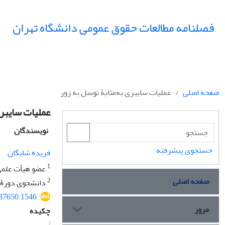
فصلنامه مطالعات حقوق عمومی دانشگاه تهران
صفحه اصلی
عملیات سایبری به‌مثابۀ توسل به زور
عملیات سایبری
نویسندگان
جستجوی پیشرفته
فریده شایگان
1
عضو هیأت علمی 
صفحه اصلی
2
دانشجوی دورۀ د
237650.1546
مرور
چکیده