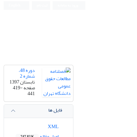
ورود به سامانه
ثبت نام
English
دانشکده حقوق و علوم سیاسی دانشگاه تهران
دوره 48،
شماره 2
تابستان 1397
صفحه
419-
441
فایل ها
XML
اصل مقاله
747.82 K