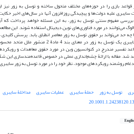
 قواعد بازی را در حوزه‌های مختلف متحول ساخته و توسل به زور نیز ا
سایبری علیه دولت‌ها و پیچیدگی روزافزون آنها در سال‌های اخیر حکایت ا
 بررسی مفهوم سنتی توسل به زور، به این مسئله خواهد پرداخت که آ
الوگ می‌توانند در مورد فناوری‌های نوین دیجیتال استفاده شوند. این مطالعه
 چه حد می‌تواند بر حقوق توسل به زور معاصر انطباق یابد. پرسش کلیدی 
کاربرد زور سایبری یک توسل به زور در معنای بند 4 
د تفسیر مندرج در کنوانسیون وین در مورد حقوق معاهدات و رویکرده
 شد. مقاله با ارائۀ چشم‌اندازی عملی در خصوص قاعده‌مندسازی این شکل ن
ادغام روشمند رویکردهای موجود، نظر خود را در مورد توسل به زور سایبری ا
بری
توسل به زور
حملۀ سایبری
عملیات سایبری
مداخلۀ سایبری
20.1001.1.24238120.13
Engli