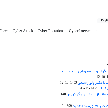
Engli
 Force
Cyber Attack
Cyber Operations
Cyber Intervention
نشانی: تهران، خیابان جمهوری‌اس
اردیبهشت، نبش خیابان کمال‌زاده، 
گران و دانشجویانی که با جناب
14
کد پستی: 1316683117
 با دکتر ولی رستمی
1403-10-12
 کمکی
1400-11-03
مانه از طریق مرورگر کروم
13 روزهای فرد)
1400-
پست الکترونیکی:
t.ac.ir
ردن نام نویسنده جدید
1399-10-