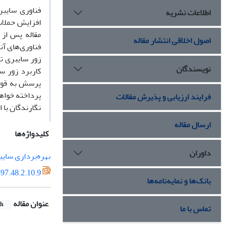
فناوری سایبر
اطلاعات نشریه
افزایش حملات 
مقاله پس از
اصول اخلاقی انتشار مقاله
فناوری‌های آن
زور سایبری تا
نویسندگان
پرسش به قواع
پرداخته خواهد
فرایند ارزیابی و پذیرش مقالات
نگارندگان با 
ارسال مقاله
کلیدواژه‌ها
داوران
بهره‌برداری سای
97.48.2.10.9
بانک‌ها و نمایه‌نامه‌ها
عنوان مقاله
sh
تماس با ما