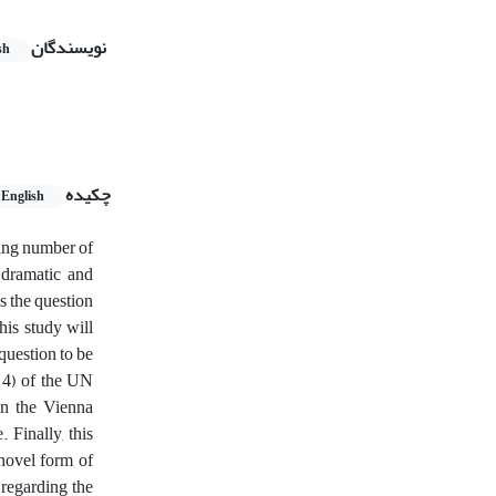
نویسندگان
sh
چکیده
English
sing number of
 dramatic and
ss the question
his study will
question to be
2(4) of the UN
 in the Vienna
 Finally, this
 novel form of
 regarding the