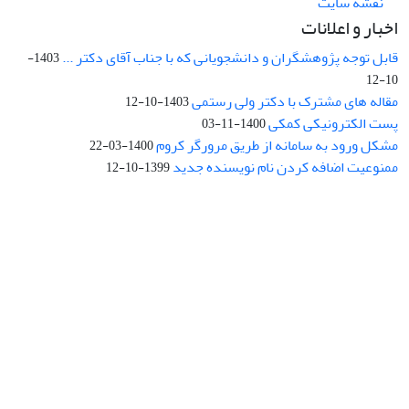
نقشه سایت
اخبار و اعلانات
قابل توجه پژوهشگران و دانشجویانی که با جناب آقای دکتر ...
1403-
10-12
مقاله های مشترک با دکتر ولی رستمی
1403-10-12
پست الکترونیکی کمکی
1400-11-03
مشکل ورود به سامانه از طریق مرورگر کروم
1400-03-22
ممنوعیت اضافه کردن نام نویسنده جدید
1399-10-12
نشانی: تهران، خیابان جمهوری‌اسلامی، خیابان اردیبهشت، نبش خیابان
کمال‌زاده، شماره 43.
کد پستی: 1316683117
تلفن: 66414424-021 (تماس صرفاً از ساعت 9 الی 13 روزهای فرد)
پست الکترونیکی:
jplsq@ut.ac.ir