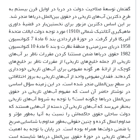
گفتمان توسعۀ صلاحیت دولت در دریا در اوایل قرن بیستم به
طرح دکترین آب‌های تاریخی در حقوق بین‌الملل دریاها منجر شد.
بر این اساس دکترین مزبور برای نخستین‌بار در قضیۀ داوری
ماهیگیری آتلانتیک شمالی (1910) مورد توجه دولت ایالات متحدۀ
آمریکا قرار گرفت. در حوزۀ قراردادی بند 6 مادۀ 7 کنوانسیون
1958 دریای سرزمینی و منطقۀ نظارت و بند 6 مادۀ 10 کنوانسیون
1982 حقوق دریاها ضمن مستثنا کردن مقررات ناظر بر آب‌های
تاریخی (از جمله خلیج‌های تاریخی) از مقررات ناظر بر خلیج‌های
کوچک، از ارائۀ هر گونه مفهومی برای آب‌های تاریخی خودداری
کرده‌اند. فقدان مفهومی واحد از آب‌های تاریخی به بروز اختلافاتی
در سطح بین‌المللی منجر شده است، در این زمینه سؤال اساسی
در نوشتار حاضر آن است که مفهوم آب‌های تاریخی در حقوق
بین‌الملل دریاها چگونه است؟ با توجه به شروط آب‌های تاریخی
به‌نظر می‌رسد که آب‌های تاریخی آن دسته از آب‌هایی هستند که
دولت ساحلی حقوق حاکمه‌اش را نسبت به آنها به‌طور مؤثر و
مداوم اعمال کرده و چنین حقوقی به‌طور مداوم با شناسایی صریح
یا ضمنی دولت‌ها همراه بوده است. در پایان با توجه به اهمیت
آب‌های تاریخی در حوزۀ حقوق بین‌الملل دریاها شایسته است