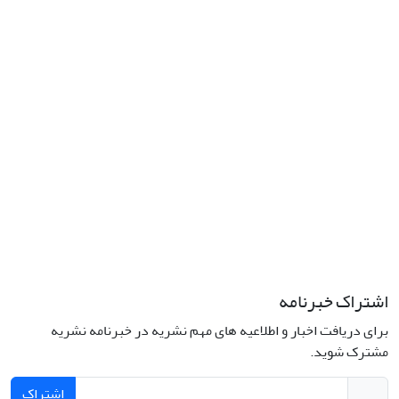
نشانی: تهران، خیابان جمهوری‌اسلامی، خیابان اردیبهشت، نبش خیابان
کمال‌زاده، شماره 43.
کد پستی: 1316683117
تلفن: 66414424-021 (تماس صرفاً از ساعت 9 الی 13 روزهای فرد)
پست الکترونیکی:
jplsq@ut.ac.ir
Creative Commons Attribution 4.0
This work is licensed under a
International License
اشتراک خبرنامه
برای دریافت اخبار و اطلاعیه های مهم نشریه در خبرنامه نشریه
مشترک شوید.
اشتراک