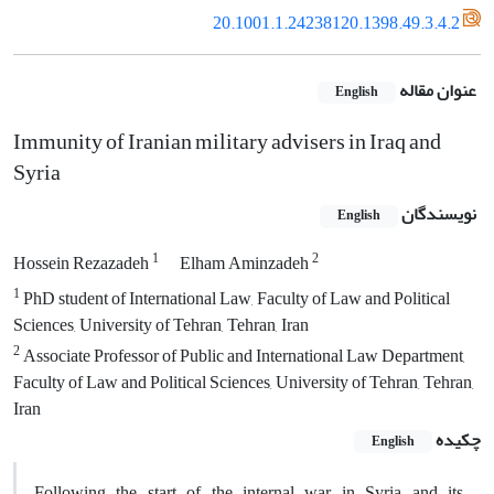
20.1001.1.24238120.1398.49.3.4.2
عنوان مقاله
English
Immunity of Iranian military advisers in Iraq and
Syria
نویسندگان
English
1
2
Hossein Rezazadeh
Elham Aminzadeh
1
PhD student of International Law, Faculty of Law and Political
Sciences, University of Tehran, Tehran, Iran
2
Associate Professor of Public and International Law Department,
Faculty of Law and Political Sciences, University of Tehran, Tehran,
Iran
چکیده
English
Following the start of the internal war in Syria and its