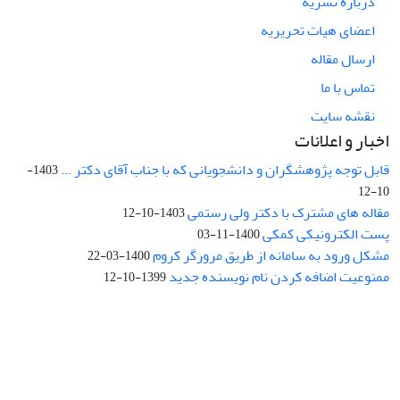
درباره نشریه
اعضای هیات تحریریه
ارسال مقاله
تماس با ما
نقشه سایت
اخبار و اعلانات
قابل توجه پژوهشگران و دانشجویانی که با جناب آقای دکتر ...
1403-
10-12
مقاله های مشترک با دکتر ولی رستمی
1403-10-12
پست الکترونیکی کمکی
1400-11-03
مشکل ورود به سامانه از طریق مرورگر کروم
1400-03-22
ممنوعیت اضافه کردن نام نویسنده جدید
1399-10-12
نشانی: تهران، خیابان جمهوری‌اسلامی، خیابان اردیبهشت، نبش خیابان
کمال‌زاده، شماره 43.
کد پستی: 1316683117