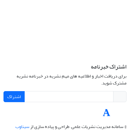
تلفن: 66414424-021 (تماس صرفاً از ساعت 9 الی 13 روزهای فرد)
پست الکترونیکی:
jplsq@ut.ac.ir
Creative Commons Attribution 4.0
This work is licensed under a
International License
اشتراک خبرنامه
برای دریافت اخبار و اطلاعیه های مهم نشریه در خبرنامه نشریه
مشترک شوید.
اشتراک
© سامانه مدیریت نشریات علمی.
طراحی و پیاده سازی از
سیناوب