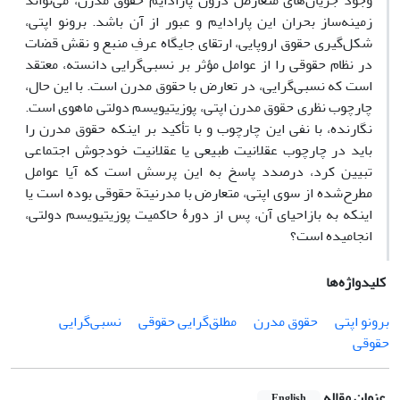
وجود جریان‌های متعارض درون پارادایم حقوق مدرن، می‌تواند
زمینه‌ساز بحران این پارادایم و عبور از آن باشد. برونو اپتی،
شکل‌گیری حقوق اروپایی، ارتقای جایگاه عرفِ منبع و نقش قضات
در نظام حقوقی را از عوامل مؤثر بر نسبی‌گرایی دانسته، معتقد
است که نسبی‌گرایی، در تعارض با حقوق مدرن است. با این حال،
چارچوب نظری حقوق مدرن اپتی، پوزیتیویسم دولتی ماهوی است.
نگارنده، با نفی این چارچوب و با تأکید بر اینکه حقوق مدرن را
باید در چارچوب عقلانیت طبیعی یا عقلانیت خودجوش اجتماعی
تبیین کرد، درصدد پاسخ به این پرسش است که آیا عوامل
مطرح‌شده از سوی اپتی، متعارض با مدرنیتة حقوقی بوده است یا
اینکه به بازاحیای آن، پس از دورۀ حاکمیت پوزیتیویسم دولتی،
انجامیده است؟
کلیدواژه‌ها
برونو اپتی
حقوق مدرن
مطلق‌گرایی حقوقی
نسبی‌گرایی
حقوقی
عنوان مقاله
English