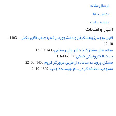
ارسال مقاله
تماس با ما
نقشه سایت
اخبار و اعلانات
قابل توجه پژوهشگران و دانشجویانی که با جناب آقای دکتر ...
1403-
10-12
مقاله های مشترک با دکتر ولی رستمی
1403-10-12
پست الکترونیکی کمکی
1400-11-03
مشکل ورود به سامانه از طریق مرورگر کروم
1400-03-22
ممنوعیت اضافه کردن نام نویسنده جدید
1399-10-12
نشانی: تهران، خیابان جمهوری‌اسلامی، خیابان اردیبهشت، نبش خیابان
کمال‌زاده، شماره 43.
کد پستی: 1316683117
تلفن: 66414424-021 (تماس صرفاً از ساعت 9 الی 13 روزهای فرد)