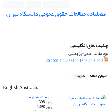
ورود به سامانه
ثبت نام
English
فصلنامه مطالعات حقوق عمومی دانشگاه تهران
دانشکده حقوق و علوم سیاسی دانشگاه تهران
چکیده های انگلیسی
نوع مقاله : علمی-پژوهشی
20.1001.1.24238120.1398.49.3.20.8
عنوان مقاله
English
English Abstracts
دوره 49، شماره 3
پاییز 1398
پاییز 1398