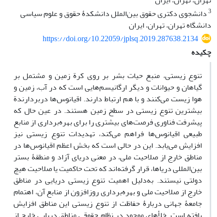
تهران، تهران، ایران
3
دانشجوی دکتری حقوق بین‌الملل دانشکدۀ حقوق و علوم سیاسی
دانشگاه تهران، تهران، ایران
https://doi.org/10.22059/jplsq.2019.287638.2134
چکیده
تنوع زیستی، منبع حیات بشر بر روی کرة زمین و مشتمل بر
گیاهان و حیوانات و دیگر ارگانیسم‌هایی است که در آب، زمین و
هوا زیست می‌کنند و با هم ارتباط دارند. اقیانوس‌ها دربردارندة
بیشترین تنوع زیستی در سطح زمین هستند. در عین حال که
پیشرفت فناوری فرصت‌های بیشتری را برای بهره‌برداری از منابع
طبیعی اقیانوس‌ها فراهم می‌کند، تهدیدات تنوع زیستی نیز
افزایش می‌یابد. این در حالی است که بخش اعظم اقیانوس‌ها در
مناطق خارج از صلاحیت ملی، در معنی دریای آزاد و منطقۀ بستر
بین‌المللی دریاها، قرار گرفته‌اند که تحت حاکمیت یا صلاحیت هیچ
دولتی نیستند. به‌دلیل اهمیت تنوع زیستی دریایی در مناطق
خارج از صلاحیت ملی و بهره‌برداری روزافزون از منابع آن، اهتمام
جامعۀ جهانی دربارۀ حفاظت از تنوع زیستی این مناطق افزایش
یافته است. خلأهای موجود در نظام حقوقی مناطق دریایی خارج از