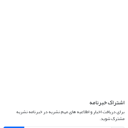
نشانی: تهران، خیابان جمهوری‌اسلامی، خیابان اردیبهشت، نبش خیابان
کمال‌زاده، شماره 43.
کد پستی: 1316683117
تلفن: 66414424-021 (تماس صرفاً از ساعت 9 الی 13 روزهای فرد)
پست الکترونیکی:
jplsq@ut.ac.ir
Creative Commons Attribution 4.0
This work is licensed under a
International License
اشتراک خبرنامه
برای دریافت اخبار و اطلاعیه های مهم نشریه در خبرنامه نشریه
مشترک شوید.