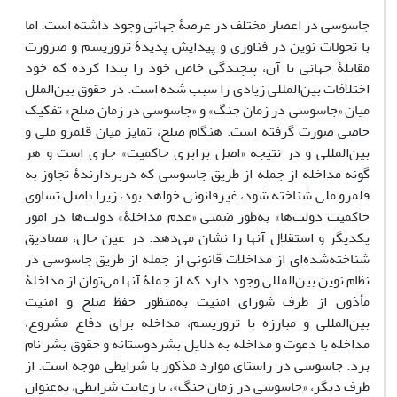
جاسوسی در اعصار مختلف در عرصۀ جهانی وجود داشته است. اما
با تحولات نوین در فناوری و پیدایش پدیدۀ تروریسم و ضرورت
مقابلۀ جهانی با آن، پیچیدگی خاص خود را پیدا کرده که خود
اختلافات بین‌المللی زیادی را سبب شده است. در حقوق بین‌الملل
میان «جاسوسی در زمان جنگ» و «جاسوسی در زمان صلح» تفکیک
خاصی صورت گرفته است. هنگام صلح، تمایز میان قلمرو ملی و
بین‌المللی و در نتیجه «اصل برابری حاکمیت» جاری است و هر
گونه مداخله از جمله از طریق جاسوسی که دربردارندۀ تجاوز به
قلمرو ملی شناخته شود، غیرقانونی خواهد بود، زیرا «اصل تساوی
حاکمیت دولت‌ها» به‌طور ضمنی «عدم مداخلۀ» دولت‌ها در امور
یکدیگر و استقلال آنها را نشان می‌دهد. در عین حال، مصادیق
شناخته‌شده‌ای از مداخلات قانونی از جمله از طریق جاسوسی در
نظام نوین بین‌المللی وجود دارد که از جملۀ آنها می‌توان از مداخلۀ
مأذون از طرف شورای امنیت به‌منظور حفظ صلح و امنیت
بین‌المللی و مبارزه با تروریسم، مداخله برای دفاع مشروع،
مداخله با دعوت و مداخله به دلایل بشردوستانه و حقوق بشر نام
برد. جاسوسی در راستای موارد مذکور با شرایطی موجه است. از
طرف دیگر، «جاسوسی در زمان جنگ»، با رعایت شرایطی، به‌عنوان