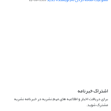
نشانی: تهران، خیابان جمهوری‌اسلامی، خیابان اردیبهشت، نبش خیابان
کمال‌زاده، شماره 43.
کد پستی: 1316683117
تلفن: 66414424-021 (تماس صرفاً از ساعت 9 الی 13 روزهای فرد)
پست الکترونیکی:
jplsq@ut.ac.ir
Creative Commons Attribution 4.0
This work is licensed under a
International License
اشتراک خبرنامه
برای دریافت اخبار و اطلاعیه های مهم نشریه در خبرنامه نشریه
مشترک شوید.