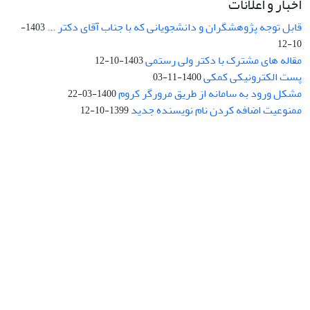
اخبار و اعلانات
قابل توجه پژوهشگران و دانشجویانی که با جناب آقای دکتر ...
1403-
10-12
مقاله های مشترک با دکتر ولی رستمی
1403-10-12
پست الکترونیکی کمکی
1400-11-03
مشکل ورود به سامانه از طریق مرورگر کروم
1400-03-22
ممنوعیت اضافه کردن نام نویسنده جدید
1399-10-12
نشانی: تهران، خیابان جمهوری‌اسلامی، خیابان اردیبهشت، نبش خیابان
کمال‌زاده، شماره 43.
کد پستی: 1316683117
تلفن: 66414424-021 (تماس صرفاً از ساعت 9 الی 13 روزهای فرد)
پست الکترونیکی:
jplsq@ut.ac.ir