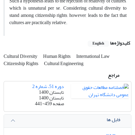
Such a hypothesis leads to the rejection of relativity of cultures,
which is unnatural per se. Considering cultural diversity to
stand among citizenship rights, however, leads to the fact that
cultures are practically relative.
کلیدواژه‌ها
English
Cultural Diversity
Human Rights
International Law
Citizenship Rights
Cultural Engineering
مراجع
دوره 51، شماره 2
تابستان 1400
تابستان 1400
صفحه
441-459
فایل ها