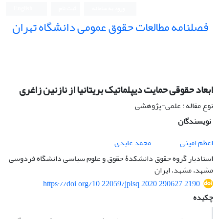
ورود به سامانه
ثبت نام
English
فصلنامه مطالعات حقوق عمومی دانشگاه تهران
دانشکده حقوق و علوم سیاسی دانشگاه تهران
ابعاد حقوقی حمایت دیپلماتیک بریتانیا از نازنین زاغری
نوع مقاله : علمی-پژوهشی
نویسندگان
اعظم امینی
محمد عابدی
استادیار گروه حقوق دانشکدۀ حقوق و علوم سیاسی دانشگاه فردوسی
مشهد، مشهد، ایران
https://doi.org/10.22059/jplsq.2020.290627.2190
چکیده