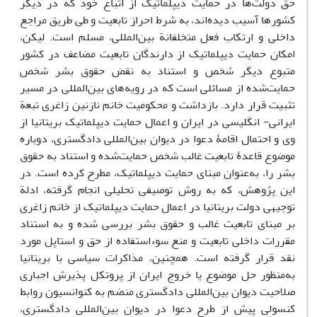
حق دولت‌ها در حمایت دیپلماتیک از اتباع خود که در دیگر
کشورها آسیب دیده‌اند، به شرط احراز تابعیت و طی طریق مراجع
داخلی و ارتکاب فعل متخلفانة بین‌المللی، مسلم است. لیکن،
امکان حمایت دیپلماتیک از دارندگان تابعیت مضاعف در کشور
متبوع دیگر شخص و استناد به نقض حقوق بشر شخص
حمایت‌شده از مسائلی است که در رویه‌های بین‌المللی در مسیر
تثبیت قرار دارد. بازداشت و محکومیت خانم نازنین زاغری تبعة
ایرانی- انگلیسی در ایران و اعمال حمایت دیپلماتیک بریتانیا از
وی و احتمال اقامۀ دعوا در دیوان بین‌المللی دادگستری، دوباره
موضوع قاعدۀ تابعیت غالب شخص حمایت‌شده و استناد به حقوق
بشر را، به‌عنوان مبنای حمایت دیپلماتیک، مطرح کرده است. در
این پژوهش، که به روش توصیفی تحلیلی انجام‌ گرفته، ادلة
توجیهی دولت بریتانیا در اعمال حمایت دیپلماتیک از خانم زاغری
بر مبنای تابعیت غالب و حقوق بشر بررسی شده و به استناد
مقررات داخلی تابعیت و منع سوءاستفاده از حق و استاپل مورد
نقد قرار گرفته است. همچنین، مذاکرات سیاسی با بریتانیا
به‌منظور حل موضوع یا خروج ایران از پروتکل پذیرش اجباری
صلاحیت دیوان بین‌المللی دادگستری منضم به کنوانسیون روابط
کنسولی پیش از طرح دعوا در دیوان بین‌المللی دادگستری،