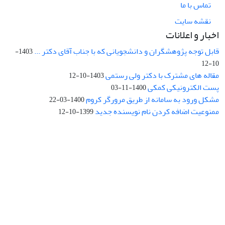
تماس با ما
نقشه سایت
اخبار و اعلانات
قابل توجه پژوهشگران و دانشجویانی که با جناب آقای دکتر ...
1403-
10-12
مقاله های مشترک با دکتر ولی رستمی
1403-10-12
پست الکترونیکی کمکی
1400-11-03
مشکل ورود به سامانه از طریق مرورگر کروم
1400-03-22
ممنوعیت اضافه کردن نام نویسنده جدید
1399-10-12
نشانی: تهران، خیابان جمهوری‌اسلامی، خیابان اردیبهشت، نبش خیابان
کمال‌زاده، شماره 43.
کد پستی: 1316683117
تلفن: 66414424-021 (تماس صرفاً از ساعت 9 الی 13 روزهای فرد)
پست الکترونیکی:
jplsq@ut.ac.ir