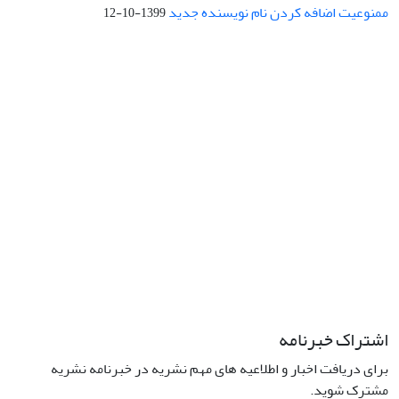
ممنوعیت اضافه کردن نام نویسنده جدید
1399-10-12
نشانی: تهران، خیابان جمهوری‌اسلامی، خیابان اردیبهشت، نبش خیابان
کمال‌زاده، شماره 43.
کد پستی: 1316683117
تلفن: 66414424-021 (تماس صرفاً از ساعت 9 الی 13 روزهای فرد)
پست الکترونیکی:
jplsq@ut.ac.ir
Creative Commons Attribution 4.0
This work is licensed under a
International License
اشتراک خبرنامه
برای دریافت اخبار و اطلاعیه های مهم نشریه در خبرنامه نشریه
مشترک شوید.