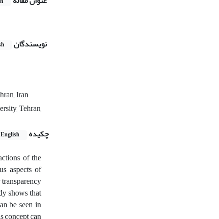
عنوان مقاله
sh
نویسندگان
sh
hran, Iran
rsity, Tehran,
چکیده
English
actions of the
ous aspects of
r transparency
udy shows that
can be seen in
his concept can