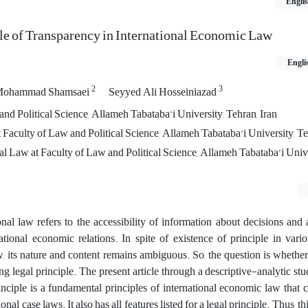
Engli
ple of Transparency in International Economic Law
Engli
2
3
ohammad Shamsaei
Seyyed Ali Hosseiniazad
and Political Science, Allameh Tabataba’i University, Tehran, Iran
t Faculty of Law and Political Science, Allameh Tabataba’i University, Te
al Law at Faculty of Law and Political Science, Allameh Tabataba’i Unive
nal law refers to the accessibility of information about decisions and 
ational economic relations. In spite of existence of principle in vari
, its nature and content remains ambiguous. So, the question is whethe
ng legal principle. The present article through a descriptive-analytic st
inciple is a fundamental principles of international economic law that 
ional case laws. It also has all features listed for a legal principle. Thus, t