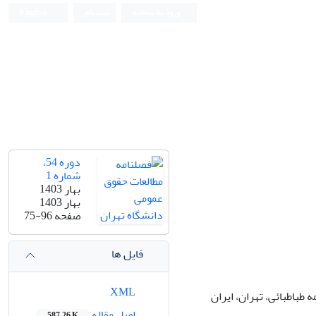
ورود به سامانه
ثبت نام
English
دانشکده حقوق و علوم سیاسی دانشگاه تهران
دوره 54،
شماره 1
بهار 1403
بهار 1403
صفحه
75-96
فایل ها
XML
باطبائی، تهران، ایران
اصل مقاله
587.26 K