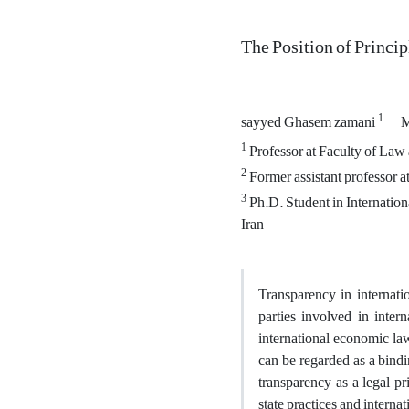
The Position of Princi
1
sayyed Ghasem zamani
M
1
Professor at Faculty of Law 
2
Former assistant professor a
3
Ph.D. Student in Internation
Iran
Transparency in internatio
parties involved in intern
international economic law
can be regarded as a bindi
transparency as a legal pr
state practices and internat