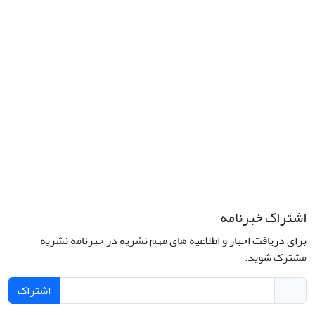
کمال‌زاده، شماره 43.
کد پستی: 1316683117
تلفن: 66414424-021 (تماس صرفاً از ساعت 9 الی 13 روزهای فرد)
پست الکترونیکی:
jplsq@ut.ac.ir
Creative Commons Attribution 4.0
This work is licensed under a
International License
اشتراک خبرنامه
برای دریافت اخبار و اطلاعیه های مهم نشریه در خبرنامه نشریه
مشترک شوید.
اشتراک