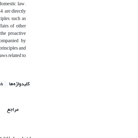
 domestic law.
4, are directly
iples, such as
fairs of other
 the proactive
companied by
principles and
aws related to
کلیدواژه‌ها
sh
مراجع