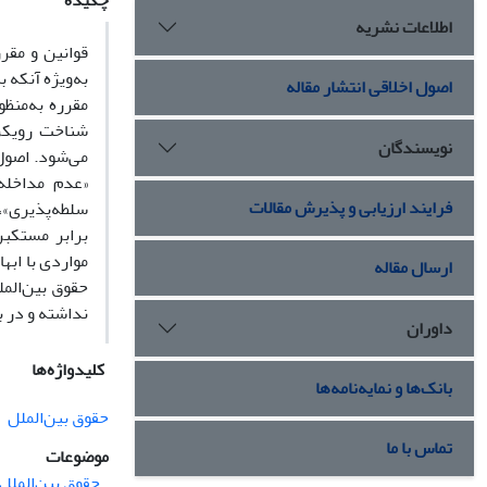
چکیده
اطلاعات نشریه
قوانین و مقر
به‌ویژه آنکه ب
اصول اخلاقی انتشار مقاله
مقرره به‌منظو
شناخت رویکر
نویسندگان
«عدم مداخله»
فرایند ارزیابی و پذیرش مقالات
سلطه‌‌پذیری»،
برابر مستکبر
مواردی با اب
ارسال مقاله
حقوق بین‌الم
نداشته و در ب
داوران
کلیدواژه‌ها
بانک‌ها و نمایه‌نامه‌ها
حقوق بین‌الملل
تماس با ما
موضوعات
حقوق بین‌الملل