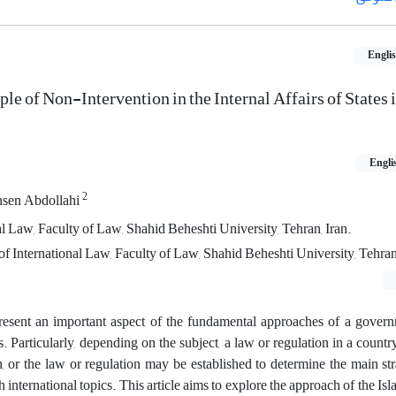
Engli
ple of Non-Intervention in the Internal Affairs ‎of States 
Engli
2
sen Abdollahi
Ph.D Student in International Law, Faculty of Law, Shahid Beheshti University,‎‏ ‏Tehran, Iran.‎
Associate‏ ‏nternational Law, Faculty of Law, Shahid Beheshti University, ‎Tehran, Iran‎
resent an important aspect of the fundamental approaches of a gover
es. Particularly, depending on the subject, a law or regulation in a count
, or the law or regulation may be established to determine the main str
 international topics. This article aims to explore the approach of the Is