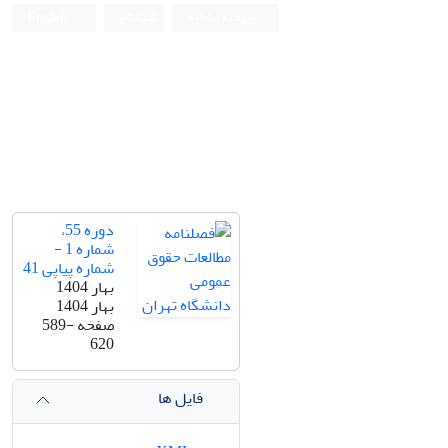
ورود به سامانه
ثبت نام
English
دانشکده حقوق و علوم سیاسی دانشگاه تهران
دوره 55،
شماره 1 -
شماره پیاپی 41
بهار 1404
بهار 1404
صفحه
589-
620
فایل ها