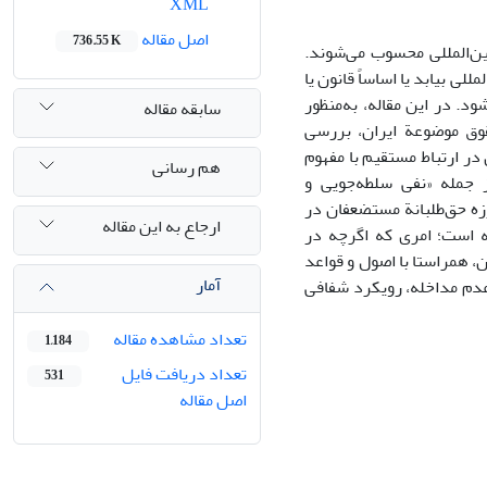
XML
اصل مقاله
736.55 K
ن‌المللی محسوب می‌شوند.
ی بیابد یا اساساً قانون یا
د. در این مقاله، به‌منظور
سابقه مقاله
وق موضوعة ایران، بررسی
ول متعدد قانون اساسی جمهوری اسلامی ایران و به‌ویژه اصول ۱۵۲ و ۱۵۴ آن در ارتباط مستقیم با مفهوم
هم رسانی
ز جمله «نفی سلطه‌جویی و
رزه حق‌طلبانة مستضعفان در
ارجاع به این مقاله
ه است؛ امری که اگرچه در
 همراستا با اصول و قواعد
آمار
عدم مداخله، رویکرد شفافی
تعداد مشاهده مقاله
1,184
تعداد دریافت فایل
531
اصل مقاله