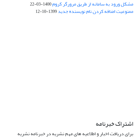
مشکل ورود به سامانه از طریق مرورگر کروم
1400-03-22
ممنوعیت اضافه کردن نام نویسنده جدید
1399-10-12
نشانی: تهران، خیابان جمهوری‌اسلامی، خیابان اردیبهشت، نبش خیابان
کمال‌زاده، شماره 43.
کد پستی: 1316683117
تلفن: 66414424-021 (تماس صرفاً از ساعت 9 الی 13 روزهای فرد)
پست الکترونیکی:
jplsq@ut.ac.ir
Creative Commons Attribution 4.0
This work is licensed under a
International License
اشتراک خبرنامه
برای دریافت اخبار و اطلاعیه های مهم نشریه در خبرنامه نشریه