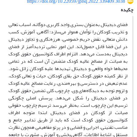
https://doi.org/10.22059/jplsq.2022.339409.3038
چکیده
فضای دیجیتال به‌عنوان بستری واجد کاربری دوگانه، اسباب تعالی
و تخریب کودکان را توأمان هموار می‌سازد؛ آگاهی، آموزش، کسب
دانش متعالی، نقض حریم خصوصی، هرزه‌نگاری و تجاوز دیجیتال
در این فضا قابل حصول‌اند. این امور نمایی تردیدآمیز از فضای
دیجیتال به‌دست می‌دهد. التزام اطراف کنوانسیون حقوق کودک
به صیانت از مصالح عالیه کودک متضمن آن است که در تمامی
محیط‌ها خواه واقعی و دیجیتال تهدیدها علیه کودکان زائل شود.
از نظر کمیته حقوق کودک حق بقای کودکان، حیات و تعالی کودک،
عدم تبعیض در دسترسی و بهره‌مندی، رعایت مصالح عالیه کودک
و لزوم توجه به دیدگاه‌های وی، چارچوب کلی تضمین حقوق کودک
در فضای دیجیتال را شکل می‌دهد. پرسش اصلی چگونگی
ترسیم این چارچوب است. به‌نظر می‌رسد ترسیم چارچوب حقوقی
صیانت از کودکان در فضای دیجیتال ابتدا متوجه اطراف
کنوانسیون حقوق کودک است که باید از طریق تدابیر جامع و
مناسب تقنینی، اجرایی و قضایی و در پرتو مفاهیمی همچون نظارت
مستقل، اشاعة اطلاعات، آگاهی‌بخشی و آموزش، مشورت با جامعه