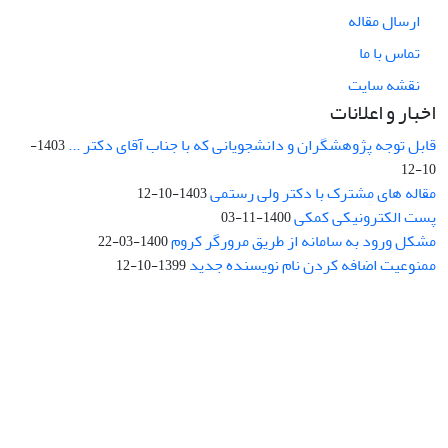
ارسال مقاله
تماس با ما
نقشه سایت
اخبار و اعلانات
قابل توجه پژوهشگران و دانشجویانی که با جناب آقای دکتر ...
1403-
10-12
مقاله های مشترک با دکتر ولی رستمی
1403-10-12
پست الکترونیکی کمکی
1400-11-03
مشکل ورود به سامانه از طریق مرورگر کروم
1400-03-22
ممنوعیت اضافه کردن نام نویسنده جدید
1399-10-12
نشانی: تهران، خیابان جمهوری‌اسلامی، خیابان اردیبهشت، نبش خیابان
کمال‌زاده، شماره 43.
کد پستی: 1316683117
تلفن: 66414424-021 (تماس صرفاً از ساعت 9 الی 13 روزهای فرد)