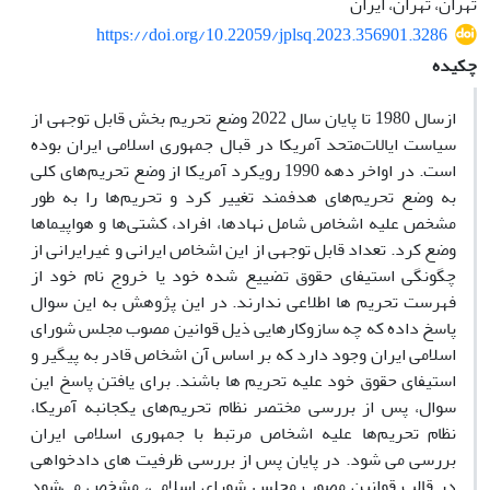
تهران، تهران، ایران
https://doi.org/10.22059/jplsq.2023.356901.3286
چکیده
ازسال 1980 تا پایان سال 2022 وضع تحریم‌ بخش قابل توجهی از
سیاست ایالات‌متحد آمریکا در قبال جمهوری اسلامی ایران بوده
است. در اواخر دهه 1990 رویکرد آمریکا از وضع تحریم‌های کلی
به وضع تحریم‌های هدفمند تغییر کرد و تحریم‌ها را به طور
مشخص علیه اشخاص شامل نهاد‌ها، افراد، کشتی‌ها و هواپیما‌ها
وضع کرد. تعداد قابل توجهی از این اشخاص ایرانی و غیرایرانی از
چگونگی استیفای حقوق تضییع شده خود یا خروج نام خود از
فهرست تحریم ها اطلاعی ندارند. در این پژوهش به این سوال
پاسخ داده که چه سازوکارهایی ذیل قوانین مصوب مجلس شورای
اسلامی ایران وجود دارد که بر اساس آن اشخاص قادر به پیگیر و
استیفای حقوق خود علیه تحریم ها باشند. برای یافتن پاسخ این
سوال، پس از بررسی مختصر نظام تحریم‌های یکجانبه آمریکا،
نظام تحریم‌ها علیه اشخاص مرتبط با جمهوری اسلامی ایران
بررسی می شود. در پایان پس از بررسی ظرفیت های دادخواهی
در قالب قوانین مصوب مجلس شورای اسلامی، مشخص می‌شود