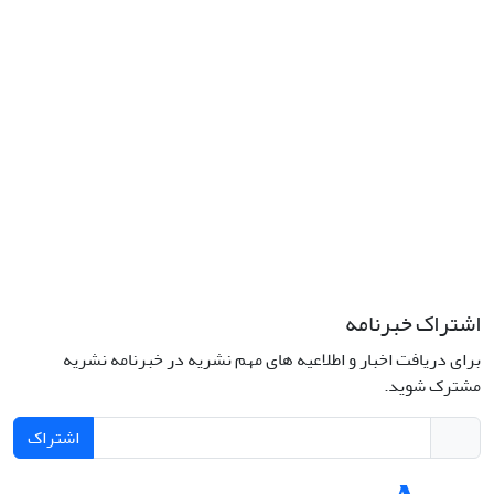
کد پستی: 1316683117
تلفن: 66414424-021 (تماس صرفاً از ساعت 9 الی 13 روزهای فرد)
پست الکترونیکی:
jplsq@ut.ac.ir
Creative Commons Attribution 4.0
This work is licensed under a
International License
اشتراک خبرنامه
برای دریافت اخبار و اطلاعیه های مهم نشریه در خبرنامه نشریه
مشترک شوید.
اشتراک