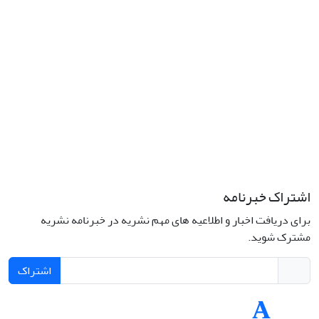
کد پستی: 1316683117
تلفن: 66414424-021 (تماس صرفاً از ساعت 9 الی 13 روزهای فرد)
پست الکترونیکی:
jplsq@ut.ac.ir
Creative Commons Attribution 4.0
This work is licensed under a
International License
اشتراک خبرنامه
برای دریافت اخبار و اطلاعیه های مهم نشریه در خبرنامه نشریه
مشترک شوید.
اشتراک