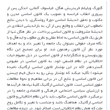
گئورگ ویلهلم فریدریش هگل، فیلسوف آلمانی، اندکی پس از
پیروزی انقلاب فرانسه و تصویب یک قانون اساسی مدرن و
مکتوب و تحقق اندیشۀ اساسی دورۀ روشنگری، با دیدن نتایج
نامطلوب این انقلاب و وقایع پس از آن، به بازاندیشی انتقادی در
اندیشۀ مشروطیت و قانون اساسی پرداخت. در نظر هگل تنها از
طریق یک قانون اساسی به لحاظ عقلی و نظری مطلوب و ایده‏آل و با
نگاه صرف حقوقی نمی‏توان یک جامعه را تغییر داد و به اهداف
مورد نظر آن قانون رهنمون شد. او برای تصحیح این نگاه
پوزیتویستی و شکل‏گرایانه از قانون اساسی، در ذیل مفهوم حیات
اخلاقیاتی در نظام فلسفی خود، به قانون اساسی در مفهومی
گسترده‏تر (که در این نوشتار قانون اساسی ارگانیک نامیده
می‏شود) تأکید می‏کند که نوشتار پیش رو به دنبال فهم چیستی
این قانون اساسی و نتایج آن در برخی مفاهیم و نحوۀ مطالعات
حقوق اساسی است. قانون اساسی ارگانیک کلیۀ نهاد‏ها، فرآیندها
و ارزش‏های سیاسی، اجتماعی، فرهنگی و اقتصادی جامعه را در
برمی‏گیرد. قانون اساسی مکتوب باید با این نظام اخلاقیاتی و قانون
اساسی ارگانیک، هماهنگ باشد و متناسب با تغییر و تکامل روح
ملت که همان نظام اخلاقیاتی است، اصلاح شود. در نتیجه مطالعات