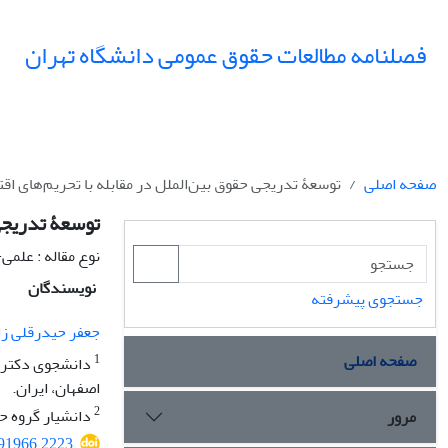
فصلنامه مطالعات حقوق عمومی دانشگاه تهران
صفحه اصلی
توسعۀ تدریجی حقوق بین‌الملل در مقابله با تحریم‌های اق
توسعۀ تدریجی 
نوع مقاله : علم
نویسندگان
جستجوی پیشرفته
جعفر حیدرقلی زا
صفحه اصلی
1
دانشجوی دکتری، 
اصفهان، ‏ایران. ‏
2
دانشیار گروه حق
مرور
291966.2223