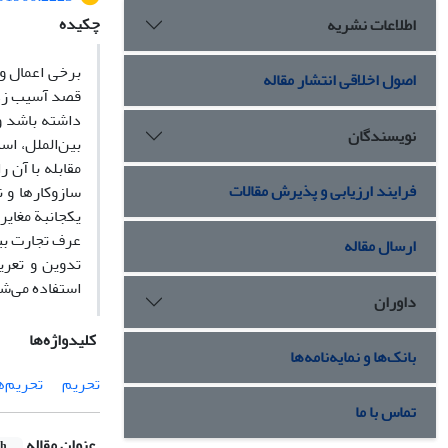
چکیده
اطلاعات نشریه
برخی اعمال و 
اصول اخلاقی انتشار مقاله
قصد آسیب زدن 
داشته باشد و
نویسندگان
بین‌الملل، ا
مقابله با آن
فرایند ارزیابی و پذیرش مقالات
سازوکارها و 
یکجانبة مغایر
عرف تجارت بین
ارسال مقاله
تدوین و تعری
استفاده می‌ش
داوران
کلیدواژه‌ها
بانک‌ها و نمایه‌نامه‌ها
تحریم
تحریم‌ه
تماس با ما
عنوان مقاله
sh