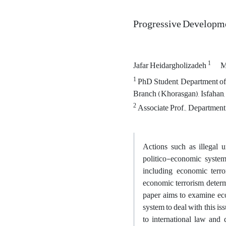
Progressive Developme
1
Jafar Heidargholizadeh
M
1
PhD Student, Department of 
Branch ‎‎(Khorasgan), Isfahan, 
2
Associate Prof., Department 
Actions such as illegal u
politico-economic system
including economic terro
economic terrorism, determ
paper aims to examine eco
system to deal with this i
to international law and 