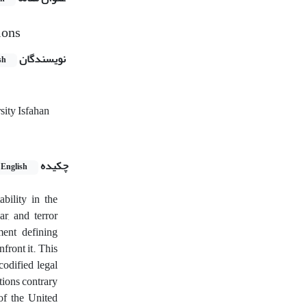
ions
نویسندگان
sh
sity Isfahan
چکیده
English
bility in the
r, and terror
ment defining
front it. This
codified legal
tions contrary
of the United