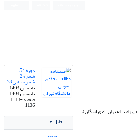
ورود به سامانه
ثبت نام
English
دانشکده حقوق و علوم سیاسی دانشگاه تهران
دوره 54،
شماره 2 -
شماره پیاپی 38
تابستان 1403
تابستان 1403
صفحه
1113-
1136
می واحد اصفهان، (خوراسگان)،
فایل ها