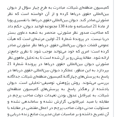
کمیسیون منطقه‌ای شیلات، مبادرت به طرح چهار سؤال از دیوان
بین‌المللی حقوق دریاها کرده و از آن خواسته است که نظر
مشورتی صادر کند. دیوان بین‌المللی حقوق دریاها، با تفسیری پویا
از مادة 21 اساسنامه و مادة 138 مجموعه قواعد دیوان، حکم داد
که صلاحیت صدور نظر مشورتی، منحصر به شعبه دعاوی بستر
دریا نیست. در پروندة شمارة 21، اولین مرتبه‌ای است که هیأت
عمومی قضات دیوان بین‌المللی حقوق دریاها نظر مشورتی صادر
کرده است؛ امری که خود می‌تواند موجب شود تا نظری جامع‌تر
ارائه شود. مقالة پیش رو بر آن شده است تا به تحلیل ماهوی نظر
مشورتی دیوان بین‌المللی حقوق دریاها در پروندة شمارة 21
بپردازد به این منظور، عملکرد دیوان بین‌المللی حقوق دریاها در
پاسخ به پرسش‌های چهارگانة کمیسیون منطقه‌ای شیلات، جداگانه
بررسی می‌شوند. روش پژوهش، توصیفی-تحلیلی است. دیوان
یادشده از رهگذر پاسخ به پرسش‌های کمیسیون منطقه‌ای
شیلات، به غیرقابل عدول بودن تعهدات دولت صاحب پرچم در
مقابله با صید غیرقانونی، گزارش نشده و ساماندهی نشده و
مسئولیت مدنی دولت صاحب پرچم در اعمال مقتضی در مقابله با
آن تصریح داشته و بر مناسبات میان مدیریت منابع زنده دریایی و