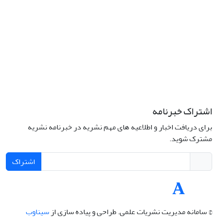
تلفن: 66414424-021 (تماس صرفاً از ساعت 9 الی 13 روزهای فرد)
پست الکترونیکی:
jplsq@ut.ac.ir
Creative Commons Attribution 4.0
This work is licensed under a
International License
اشتراک خبرنامه
برای دریافت اخبار و اطلاعیه های مهم نشریه در خبرنامه نشریه
مشترک شوید.
اشتراک
© سامانه مدیریت نشریات علمی.
طراحی و پیاده سازی از
سیناوب