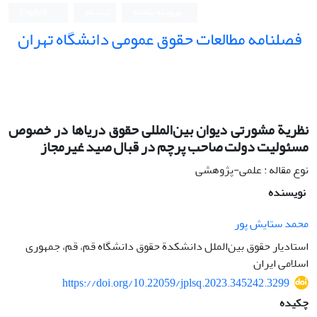
ورود به سامانه
ثبت نام
English
فصلنامه مطالعات حقوق عمومی دانشگاه تهران
دانشکده حقوق و علوم سیاسی دانشگاه تهران
نظریة مشورتی دیوان بین‌المللی حقوق دریاها در خصوص
مسئولیت دولت صاحب پرچم در قبال صید غیرمجاز
نوع مقاله : علمی-پژوهشی
نویسنده
محمد ستایش پور
استادیار حقوق بین‌الملل دانشکدة حقوق دانشگاه قم، قم، جمهوری
اسلامی ایران
https://doi.org/10.22059/jplsq.2023.345242.3299
چکیده