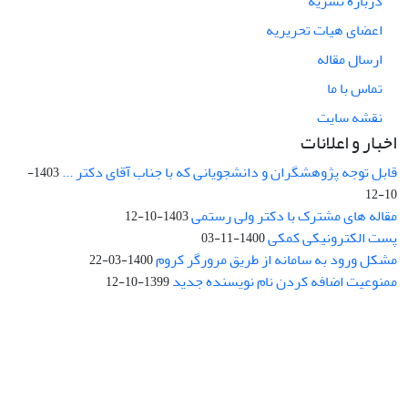
درباره نشریه
اعضای هیات تحریریه
ارسال مقاله
تماس با ما
نقشه سایت
اخبار و اعلانات
قابل توجه پژوهشگران و دانشجویانی که با جناب آقای دکتر ...
1403-
10-12
مقاله های مشترک با دکتر ولی رستمی
1403-10-12
پست الکترونیکی کمکی
1400-11-03
مشکل ورود به سامانه از طریق مرورگر کروم
1400-03-22
ممنوعیت اضافه کردن نام نویسنده جدید
1399-10-12
نشانی: تهران، خیابان جمهوری‌اسلامی، خیابان اردیبهشت، نبش خیابان
کمال‌زاده، شماره 43.
کد پستی: 1316683117