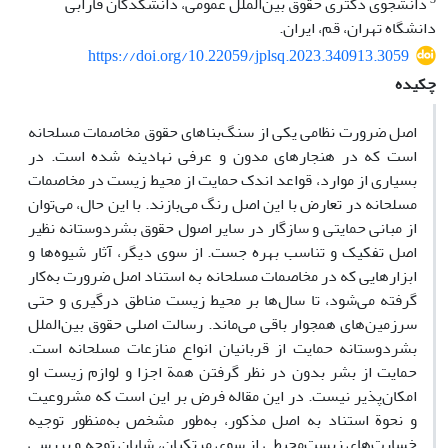
دانشجوی دکتری حقوق بین‌الملل عمومی، دانشکدگان فارابی
دانشگاه تهران، قم، ایران.
https://doi.org/10.22059/jplsq.2023.340913.3059
چکیده
اصل ضرورت نظامی یکی از سنگ‌بناهای حقوق مخاصمات مسلحانه
است که در هنجارهای مدون و عرفی نهادینه شده است. در
بسیاری از موارد، قواعد اندک حمایت از محیط‌ زیست در مخاصمات
مسلحانه در تعارض با این اصل رنگ می‌بازند. با این حال، می‌توان
از مبانی حمایتی و سازگار در سایر اصول حقوق بشردوستانه نظیر
اصل تفکیک و تناسب بهره جست. از سوی دیگر، آثار شیوه‌ها و
ابزارهایی که در مخاصمات مسلحانه به استناد اصل ضرورت به‌کار
گرفته می‌شود، تا سال‌ها بر محیط‌ زیست مناطق درگیری و حتی
سرزمین‌های همجوار باقی می‌ماند. رسالت اصلی حقوق بین‌الملل
بشردوستانه حمایت از قربانیان انواع منازعات مسلحانه است.
حمایت از بشر بدون در نظر گرفتن همة اجزا و لوازم زیست او
امکان‌پذیر نیست. در این مقاله فرض بر این است که مشروعیت
و نحوة استناد به اصل مذکور، به‌طور مشخص به‌منظور توجیه
خسارت‌های زیست‌محیطی از سوی مرتکبان، شایان توجه و بررسی