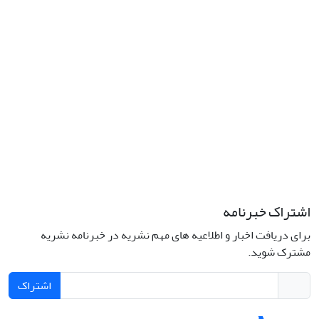
کد پستی: 1316683117
تلفن: 66414424-021 (تماس صرفاً از ساعت 9 الی 13 روزهای فرد)
پست الکترونیکی:
jplsq@ut.ac.ir
Creative Commons Attribution 4.0
This work is licensed under a
International License
اشتراک خبرنامه
برای دریافت اخبار و اطلاعیه های مهم نشریه در خبرنامه نشریه
مشترک شوید.
اشتراک