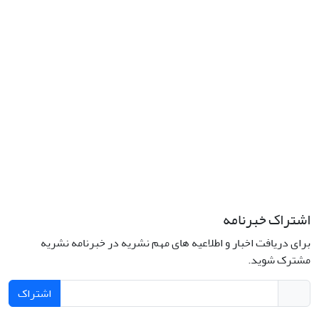
کمال‌زاده، شماره 43.
کد پستی: 1316683117
تلفن: 66414424-021 (تماس صرفاً از ساعت 9 الی 13 روزهای فرد)
پست الکترونیکی:
jplsq@ut.ac.ir
Creative Commons Attribution 4.0
This work is licensed under a
International License
اشتراک خبرنامه
برای دریافت اخبار و اطلاعیه های مهم نشریه در خبرنامه نشریه
مشترک شوید.
اشتراک