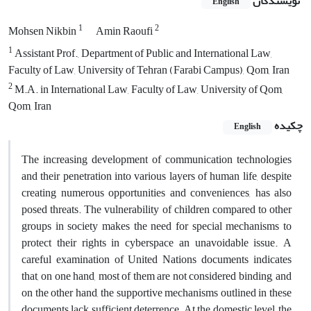
نویسندگان
English
1
2
Mohsen Nikbin
Amin Raoufi
1
Assistant Prof., Department of Public and International Law,
Faculty of Law, University of Tehran ‎‎(Farabi Campus), Qom, Iran‎
2
M.A. in International Law, Faculty of Law, University of Qom,
Qom, Iran
چکیده
English
The increasing development of communication technologies
and their penetration into various layers of human life, despite
creating numerous opportunities and conveniences, has also
posed threats. The vulnerability of children compared to other
groups in society makes the need for special mechanisms to
protect their rights in cyberspace an unavoidable issue. A
careful examination of United Nations documents indicates
that, on one hand, most of them are not considered binding, and
on the other hand, the supportive mechanisms outlined in these
documents lack sufficient deterrence. At the domestic level, the