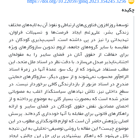
https://doi.org/10.22059/jplsq.2023.354245.3256
چکیده
توسعة روزافزون فناوری‌های ارتباطی و نفوذ آن به لایه‌های مختلف
زندگی بشر، علی‌رغم ایجاد فرصت‌ها و تسهیلات فراوان،
تهدیداتی را نیز در پی داشته است. آسیب‌پذیری کودکان در
مقایسه با سایر گروه‌های جامعه، لزوم تدوین سازوکارهای ویژه‌
برای حفاظت از حقوق آنان در فضای سایبر را به مقوله‌ای
اجتناب‌ناپذیر مبدل می‌سازد. با دقت نظر در اسناد ملل متحد، این
مطلب مستفاد می‌شود که از یک سو، عمدة آنها در زمرة اسناد
الزام‌آور محسوب نمی‌شوند و از سوی دیگر، سازوکارهای حمایتی
مندرج در اسناد مزبور از بازدارندگی کافی برخوردار نیست. در
سطح داخلی نیز، تلاش نهادهای سیاستگذار اغلب به مصوباتی
منجر شده است که به‌صورت بسیار کلی به موضوع پرداخته و از
احصای مصادیق نقض حقوق کودکان در فضای سایبر و ارائه
راهکارهای قانونی برای مقابله با آنها خودداری کرده‌اند. پرسش
اصلی پژوهش حاضر آن است که لوازم قانونگذاری مطلوب در این
موضوع چیست؟ این مقاله با روشی توصیفی-تحلیلی به این نتیجه
نائل می‌شود که راهکار پیشنهادی برای حل این چالش، ایجاد