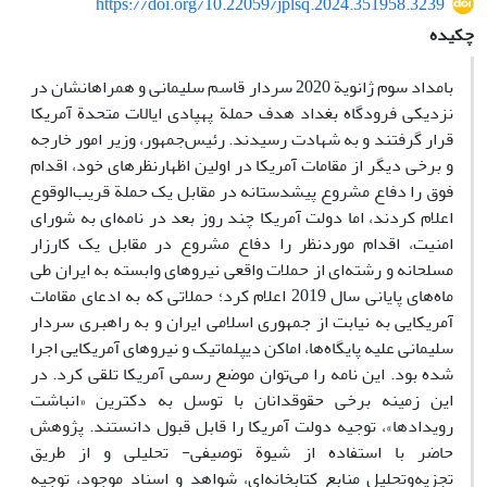
https://doi.org/10.22059/jplsq.2024.351958.3239
چکیده
بامداد سوم ژانویة 2020 سردار قاسم سلیمانی و همراهانشان در
نزدیکی فرودگاه بغداد هدف حملة پهپادی ایالات ‌متحدة آمریکا
قرار گرفتند و به شهادت رسیدند. رئیس‌جمهور، وزیر امور خارجه
و برخی دیگر از مقامات آمریکا در اولین اظهارنظرهای خود، اقدام
فوق را دفاع مشروع پیشدستانه در مقابل یک حملة قریب‌الوقوع
اعلام کردند، اما دولت آمریکا چند روز بعد در نامه‌ای به شورای
امنیت، اقدام موردنظر را دفاع مشروع در مقابل یک کارزار
مسلحانه و رشته‌ای از حملات واقعی نیروهای وابسته به ایران طی
ماه‌های پایانی سال 2019 اعلام کرد؛ حملاتی که به ادعای مقامات
آمریکایی به نیابت از جمهوری اسلامی ایران و به راهبری سردار
سلیمانی علیه پایگاه‌ها، اماکن دیپلماتیک و نیروهای آمریکایی اجرا
شده بود. این نامه را می‌توان موضع رسمی آمریکا تلقی کرد. در
این زمینه برخی حقوقدانان با توسل به دکترین «انباشت
رویدادها»، توجیه دولت آمریکا را قابل‌ قبول دانستند. پژوهش
حاضر با استفاده از شیوة توصیفی- تحلیلی و از طریق
تجزیه‌و‌تحلیل منابع کتابخانه‌ای، شواهد و اسناد موجود، توجیه