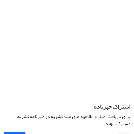
نشانی: تهران، خیابان جمهوری‌اسلامی، خیابان اردیبهشت، نبش خیابان
کمال‌زاده، شماره 43.
کد پستی: 1316683117
تلفن: 66414424-021 (تماس صرفاً از ساعت 9 الی 13 روزهای فرد)
پست الکترونیکی:
jplsq@ut.ac.ir
Creative Commons Attribution 4.0
This work is licensed under a
International License
اشتراک خبرنامه
برای دریافت اخبار و اطلاعیه های مهم نشریه در خبرنامه نشریه
مشترک شوید.