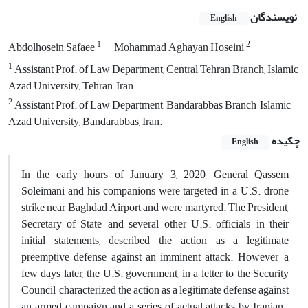
نویسندگان
English
1
2
Abdolhosein Safaee
Mohammad Aghayan Hoseini
1
Assistant Prof. of Law Department, Central Tehran Branch, Islamic
Azad University, Tehran, Iran. ‎
2
Assistant Prof. of Law Department, Bandarabbas Branch, Islamic
Azad University, Bandarabbas, ‎Iran. ‎
چکیده
English
In the early hours of January 3, 2020, General Qassem
Soleimani and his companions were targeted in a U.S. drone
strike near Baghdad Airport and were martyred. The President,
Secretary of State, and several other U.S. officials, in their
initial statements, described the action as a legitimate
preemptive defense against an imminent attack. However, a
few days later, the U.S. government, in a letter to the Security
Council, characterized the action as a legitimate defense against
an armed campaign and a series of actual attacks by Iranian-