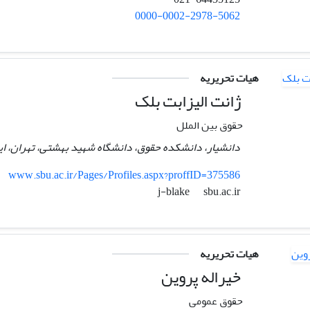
0000-0002-2978-5062
هیات تحریریه
ژانت الیزابت بلک
حقوق بین الملل
دانشیار، دانشکده حقوق، دانشگاه شهید بهشتی، تهران، ای
www.sbu.ac.ir/Pages/Profiles.aspx?proffID=375586
sbu.ac.ir
j-blake
هیات تحریریه
خیراله پروین
حقوق عمومی