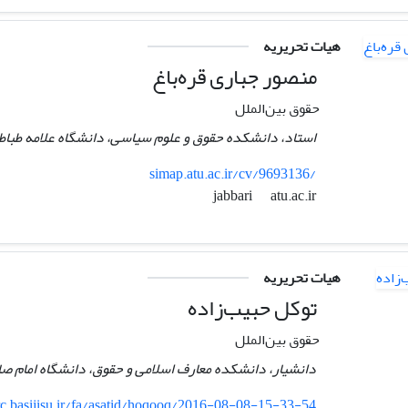
هیات تحریریه
منصور جباری قره‌باغ
حقوق بین‌الملل
استاد، دانشکده حقوق و علوم سیاسی، دانشگاه علامه طباطبا
simap.atu.ac.ir/cv/9693136/
atu.ac.ir
jabbari
هیات تحریریه
توکل حبیب‌زاده
حقوق بین‌الملل
دانشیار، دانشکده معارف اسلامی و حقوق، دانشگاه امام صاد
rc.basijisu.ir/fa/asatid/hoqooq/2016-08-08-15-33-54