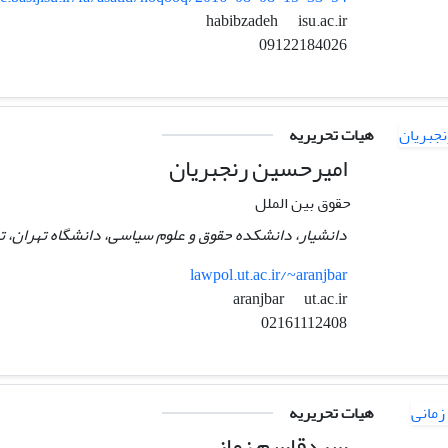
isu.ac.ir
habibzadeh
09122184026
هیات تحریریه
امیرحسین رنجبریان
حقوق بین الملل
دانشیار، دانشکده حقوق و علوم سیاسی، دانشگاه تهران، ته
lawpol.ut.ac.ir/~aranjbar
ut.ac.ir
aranjbar
02161112408
هیات تحریریه
سیدقاسم زمانی