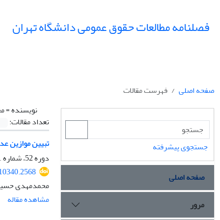
فصلنامه مطالعات حقوق عمومی دانشگاه تهران
صفحه اصلی
فهرست مقالات
نویسنده =
مج
تعداد مقالات:
تبیین موازین عد
جستجوی پیشرفته
دوره 52، شماره 1، بهار 1401، صفحه
310340.2568
صفحه اصلی
محمدمهدی حسینم
مشاهده مقاله
مرور