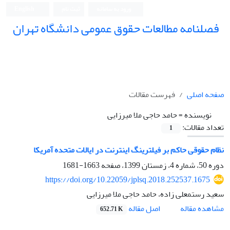
ورود به سامانه
ثبت نام
English
فصلنامه مطالعات حقوق عمومی دانشگاه تهران
دانشکده حقوق و علوم سیاسی دانشگاه تهران
صفحه اصلی
فهرست مقالات
نویسنده =
حامد حاجی ملا میرزایی
تعداد مقالات:
1
نظام حقوقی حاکم بر فیلترینگ اینترنت در ایالات متحده آمریکا
دوره 50، شماره 4، زمستان 1399، صفحه
1663-1681
https://doi.org/10.22059/jplsq.2018.252537.1675
سعید رستمعلی زاده، حامد حاجی ملا میرزایی
اصل مقاله
مشاهده مقاله
652.71 K