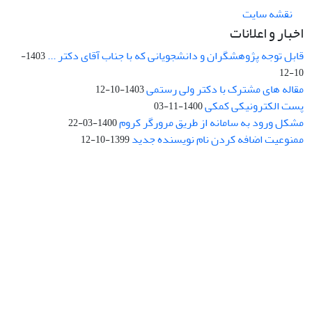
نقشه سایت
اخبار و اعلانات
قابل توجه پژوهشگران و دانشجویانی که با جناب آقای دکتر ...
1403-
10-12
مقاله های مشترک با دکتر ولی رستمی
1403-10-12
پست الکترونیکی کمکی
1400-11-03
مشکل ورود به سامانه از طریق مرورگر کروم
1400-03-22
ممنوعیت اضافه کردن نام نویسنده جدید
1399-10-12
نشانی: تهران، خیابان جمهوری‌اسلامی، خیابان اردیبهشت، نبش خیابان
کمال‌زاده، شماره 43.
کد پستی: 1316683117
تلفن: 66414424-021 (تماس صرفاً از ساعت 9 الی 13 روزهای فرد)
پست الکترونیکی:
jplsq@ut.ac.ir