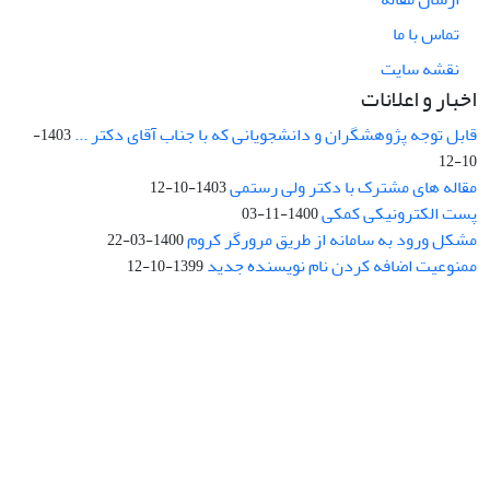
تماس با ما
نقشه سایت
اخبار و اعلانات
قابل توجه پژوهشگران و دانشجویانی که با جناب آقای دکتر ...
1403-
10-12
مقاله های مشترک با دکتر ولی رستمی
1403-10-12
پست الکترونیکی کمکی
1400-11-03
مشکل ورود به سامانه از طریق مرورگر کروم
1400-03-22
ممنوعیت اضافه کردن نام نویسنده جدید
1399-10-12
نشانی: تهران، خیابان جمهوری‌اسلامی، خیابان اردیبهشت، نبش خیابان
کمال‌زاده، شماره 43.
کد پستی: 1316683117
تلفن: 66414424-021 (تماس صرفاً از ساعت 9 الی 13 روزهای فرد)
پست الکترونیکی:
jplsq@ut.ac.ir