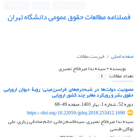
ورود به سامانه
ثبت نام
English
فصلنامه مطالعات حقوق عمومی دانشگاه تهران
دانشکده حقوق و علوم سیاسی دانشگاه تهران
صفحه اصلی
فهرست مقالات
نویسنده =
سیده ندا میرفلاح نصیری
تعداد مقالات:
1
مصونیت دولت‌ها در شبه‌جرم‌های فراسرزمینی: رویۀ دیوان اروپایی
حقوق بشر و رویکرد مغایر چند کشور اروپایی
دوره 52، شماره 1، بهار 1401، صفحه
49-68
https://doi.org/10.22059/jplsq.2018.253412.1690
سیده ندا میرفلاح نصیری، سیدقاسم زمانی، حاتم صادقی زیازی، علی
توکلی طبسی