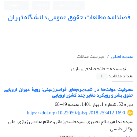
ورود به سامانه
ثبت نام
English
فصلنامه مطالعات حقوق عمومی دانشگاه تهران
دانشکده حقوق و علوم سیاسی دانشگاه تهران
صفحه اصلی
فهرست مقالات
نویسنده =
حاتم صادقی زیازی
تعداد مقالات:
1
مصونیت دولت‌ها در شبه‌جرم‌های فراسرزمینی: رویۀ دیوان اروپایی
حقوق بشر و رویکرد مغایر چند کشور اروپایی
دوره 52، شماره 1، بهار 1401، صفحه
49-68
https://doi.org/10.22059/jplsq.2018.253412.1690
سیده ندا میرفلاح نصیری، سیدقاسم زمانی، حاتم صادقی زیازی، علی
توکلی طبسی