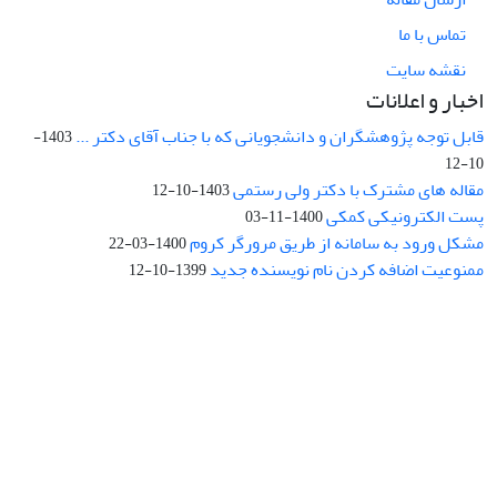
تماس با ما
نقشه سایت
اخبار و اعلانات
قابل توجه پژوهشگران و دانشجویانی که با جناب آقای دکتر ...
1403-
10-12
مقاله های مشترک با دکتر ولی رستمی
1403-10-12
پست الکترونیکی کمکی
1400-11-03
مشکل ورود به سامانه از طریق مرورگر کروم
1400-03-22
ممنوعیت اضافه کردن نام نویسنده جدید
1399-10-12
نشانی: تهران، خیابان جمهوری‌اسلامی، خیابان اردیبهشت، نبش خیابان
کمال‌زاده، شماره 43.
کد پستی: 1316683117
تلفن: 66414424-021 (تماس صرفاً از ساعت 9 الی 13 روزهای فرد)
پست الکترونیکی:
jplsq@ut.ac.ir