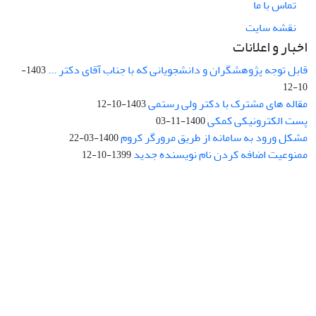
تماس با ما
نقشه سایت
اخبار و اعلانات
قابل توجه پژوهشگران و دانشجویانی که با جناب آقای دکتر ...
1403-
10-12
مقاله های مشترک با دکتر ولی رستمی
1403-10-12
پست الکترونیکی کمکی
1400-11-03
مشکل ورود به سامانه از طریق مرورگر کروم
1400-03-22
ممنوعیت اضافه کردن نام نویسنده جدید
1399-10-12
نشانی: تهران، خیابان جمهوری‌اسلامی، خیابان اردیبهشت، نبش خیابان
کمال‌زاده، شماره 43.
کد پستی: 1316683117
تلفن: 66414424-021 (تماس صرفاً از ساعت 9 الی 13 روزهای فرد)
پست الکترونیکی:
jplsq@ut.ac.ir