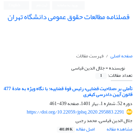
ورود به سامانه
ثبت نام
English
فصلنامه مطالعات حقوق عمومی دانشگاه تهران
دانشکده حقوق و علوم سیاسی دانشگاه تهران
صفحه اصلی
فهرست مقالات
نویسنده =
جلال الدین قیاسی
تعداد مقالات:
1
تأملی بر «صلاحیت قضایی» رئیس قوة قضاییه؛ با نگاه ویژه به مادة 477
قانون آیین دادرسی کیفری
دوره 52، شماره 1، بهار 1401، صفحه
439-461
https://doi.org/10.22059/jplsq.2020.295883.2291
جلال الدین قیاسی، محمد رجبی
اصل مقاله
مشاهده مقاله
401.09 K