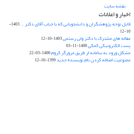
نقشه سایت
اخبار و اعلانات
قابل توجه پژوهشگران و دانشجویانی که با جناب آقای دکتر ...
1403-
10-12
مقاله های مشترک با دکتر ولی رستمی
1403-10-12
پست الکترونیکی کمکی
1400-11-03
مشکل ورود به سامانه از طریق مرورگر کروم
1400-03-22
ممنوعیت اضافه کردن نام نویسنده جدید
1399-10-12
نشانی: تهران، خیابان جمهوری‌اسلامی، خیابان اردیبهشت، نبش خیابان
کمال‌زاده، شماره 43.
کد پستی: 1316683117
تلفن: 66414424-021 (تماس صرفاً از ساعت 9 الی 13 روزهای فرد)
پست الکترونیکی:
jplsq@ut.ac.ir