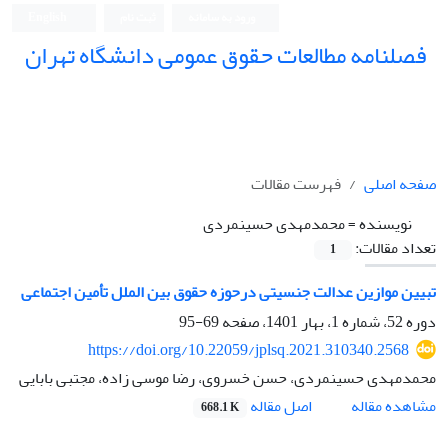
ورود به سامانه
ثبت نام
English
فصلنامه مطالعات حقوق عمومی دانشگاه تهران
دانشکده حقوق و علوم سیاسی دانشگاه تهران
صفحه اصلی
فهرست مقالات
نویسنده =
محمدمهدی حسینمردی
تعداد مقالات:
1
تبیین موازین عدالت جنسیتی درحوزه حقوق بین‏ الملل تأمین اجتماعی
دوره 52، شماره 1، بهار 1401، صفحه
69-95
https://doi.org/10.22059/jplsq.2021.310340.2568
محمدمهدی حسینمردی، حسن خسروی، رضا موسی زاده، مجتبی بابایی
اصل مقاله
مشاهده مقاله
668.1 K