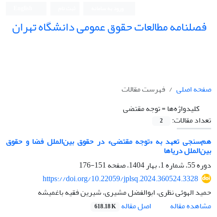
ورود به سامانه
ثبت نام
English
فصلنامه مطالعات حقوق عمومی دانشگاه تهران
دانشکده حقوق و علوم سیاسی دانشگاه تهران
صفحه اصلی
فهرست مقالات
کلیدواژه‌ها =
توجه مقتضی
تعداد مقالات:
2
هم‌سنجی تعهد به «توجه مقتضی» در حقوق بین‌الملل فضا و حقوق
بین‌الملل دریاها
دوره 55، شماره 1، بهار 1404، صفحه
151-176
https://doi.org/10.22059/jplsq.2024.360524.3328
حمید الهوئی نظری، ابوالفضل مشیری، شیرین فقیه باغمیشه
اصل مقاله
مشاهده مقاله
618.18 K