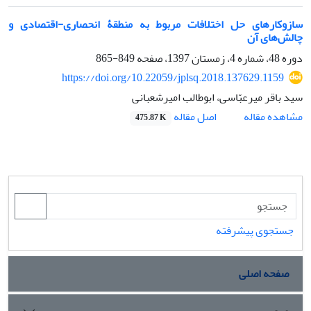
سازوکار‌های حل اختلافات مربوط به منطقۀ انحصاری-اقتصادی و
چالش‌های آن
دوره 48، شماره 4، زمستان 1397، صفحه
849-865
https://doi.org/10.22059/jplsq.2018.137629.1159
سید باقر میرعبّاسی، ابوطالب امیرشعبانی
اصل مقاله
مشاهده مقاله
475.87 K
جستجوی پیشرفته
صفحه اصلی