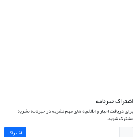
نشانی: تهران، خیابان جمهوری‌اسلامی، خیابان اردیبهشت، نبش خیابان
کمال‌زاده، شماره 43.
کد پستی: 1316683117
تلفن: 66414424-021 (تماس صرفاً از ساعت 9 الی 13 روزهای فرد)
پست الکترونیکی:
jplsq@ut.ac.ir
Creative Commons Attribution 4.0
This work is licensed under a
International License
اشتراک خبرنامه
برای دریافت اخبار و اطلاعیه های مهم نشریه در خبرنامه نشریه
مشترک شوید.
اشتراک