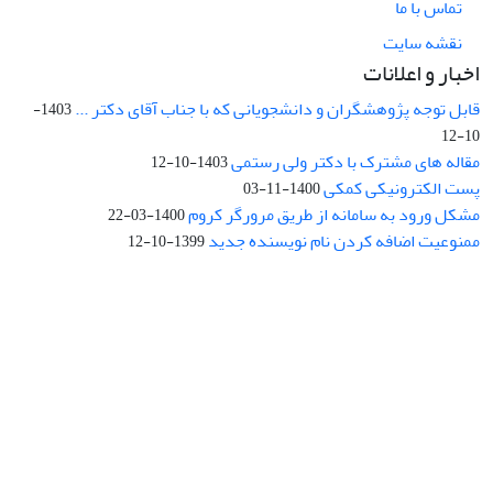
تماس با ما
نقشه سایت
اخبار و اعلانات
قابل توجه پژوهشگران و دانشجویانی که با جناب آقای دکتر ...
1403-
10-12
مقاله های مشترک با دکتر ولی رستمی
1403-10-12
پست الکترونیکی کمکی
1400-11-03
مشکل ورود به سامانه از طریق مرورگر کروم
1400-03-22
ممنوعیت اضافه کردن نام نویسنده جدید
1399-10-12
نشانی: تهران، خیابان جمهوری‌اسلامی، خیابان اردیبهشت، نبش خیابان
کمال‌زاده، شماره 43.
کد پستی: 1316683117
تلفن: 66414424-021 (تماس صرفاً از ساعت 9 الی 13 روزهای فرد)
پست الکترونیکی:
jplsq@ut.ac.ir