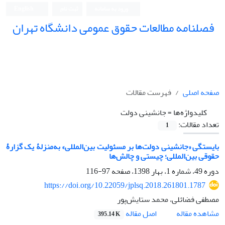
ورود به سامانه
ثبت نام
English
فصلنامه مطالعات حقوق عمومی دانشگاه تهران
دانشکده حقوق و علوم سیاسی دانشگاه تهران
صفحه اصلی
فهرست مقالات
کلیدواژه‌ها =
جانشینی دولت
تعداد مقالات:
1
بایستگی «جانشینی دولت‌ها بر مسئولیت بین‌المللی» به‌منزلۀ یک گزارۀ
حقوقی بین‌المللی؛ چیستی و چالش‌ها
دوره 49، شماره 1، بهار 1398، صفحه
97-116
https://doi.org/10.22059/jplsq.2018.261801.1787
مصطفی فضائلی، محمد ستایش‌پور
اصل مقاله
مشاهده مقاله
395.14 K