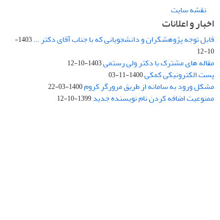
نقشه سایت
اخبار و اعلانات
قابل توجه پژوهشگران و دانشجویانی که با جناب آقای دکتر ...
1403-
10-12
مقاله های مشترک با دکتر ولی رستمی
1403-10-12
پست الکترونیکی کمکی
1400-11-03
مشکل ورود به سامانه از طریق مرورگر کروم
1400-03-22
ممنوعیت اضافه کردن نام نویسنده جدید
1399-10-12
نشانی: تهران، خیابان جمهوری‌اسلامی، خیابان اردیبهشت، نبش خیابان
کمال‌زاده، شماره 43.
کد پستی: 1316683117
تلفن: 66414424-021 (تماس صرفاً از ساعت 9 الی 13 روزهای فرد)
پست الکترونیکی:
jplsq@ut.ac.ir