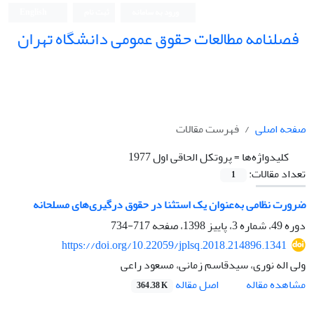
ورود به سامانه
ثبت نام
English
فصلنامه مطالعات حقوق عمومی دانشگاه تهران
دانشکده حقوق و علوم سیاسی دانشگاه تهران
صفحه اصلی
فهرست مقالات
کلیدواژه‌ها =
پروتکل الحاقی اول 1977
تعداد مقالات:
1
ضرورت نظامی به‌عنوان یک استثنا در حقوق درگیری‌های مسلحانه
دوره 49، شماره 3، پاییز 1398، صفحه
717-734
https://doi.org/10.22059/jplsq.2018.214896.1341
ولی اله نوری، سیدقاسم زمانی، مسعود راعی
اصل مقاله
مشاهده مقاله
364.38 K