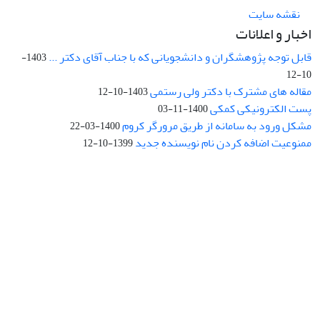
نقشه سایت
اخبار و اعلانات
قابل توجه پژوهشگران و دانشجویانی که با جناب آقای دکتر ...
1403-
10-12
مقاله های مشترک با دکتر ولی رستمی
1403-10-12
پست الکترونیکی کمکی
1400-11-03
مشکل ورود به سامانه از طریق مرورگر کروم
1400-03-22
ممنوعیت اضافه کردن نام نویسنده جدید
1399-10-12
نشانی: تهران، خیابان جمهوری‌اسلامی، خیابان اردیبهشت، نبش خیابان
کمال‌زاده، شماره 43.
کد پستی: 1316683117
تلفن: 66414424-021 (تماس صرفاً از ساعت 9 الی 13 روزهای فرد)
پست الکترونیکی:
jplsq@ut.ac.ir