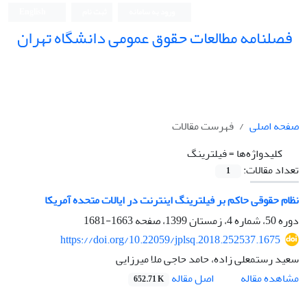
ورود به سامانه
ثبت نام
English
فصلنامه مطالعات حقوق عمومی دانشگاه تهران
دانشکده حقوق و علوم سیاسی دانشگاه تهران
صفحه اصلی
فهرست مقالات
کلیدواژه‌ها =
فیلترینگ
تعداد مقالات:
1
نظام حقوقی حاکم بر فیلترینگ اینترنت در ایالات متحده آمریکا
دوره 50، شماره 4، زمستان 1399، صفحه
1663-1681
https://doi.org/10.22059/jplsq.2018.252537.1675
سعید رستمعلی زاده، حامد حاجی ملا میرزایی
اصل مقاله
مشاهده مقاله
652.71 K