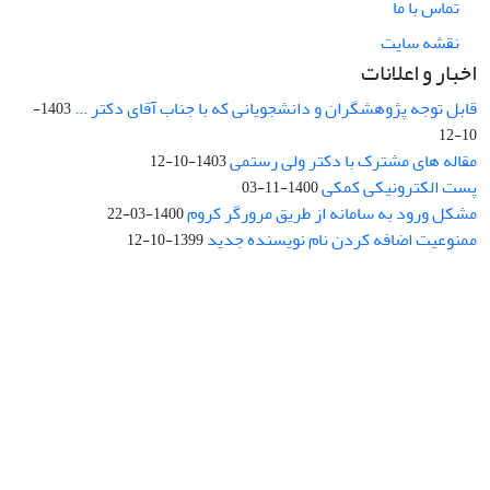
تماس با ما
نقشه سایت
اخبار و اعلانات
قابل توجه پژوهشگران و دانشجویانی که با جناب آقای دکتر ...
1403-
10-12
مقاله های مشترک با دکتر ولی رستمی
1403-10-12
پست الکترونیکی کمکی
1400-11-03
مشکل ورود به سامانه از طریق مرورگر کروم
1400-03-22
ممنوعیت اضافه کردن نام نویسنده جدید
1399-10-12
نشانی: تهران، خیابان جمهوری‌اسلامی، خیابان اردیبهشت، نبش خیابان
کمال‌زاده، شماره 43.
کد پستی: 1316683117
تلفن: 66414424-021 (تماس صرفاً از ساعت 9 الی 13 روزهای فرد)
پست الکترونیکی:
jplsq@ut.ac.ir