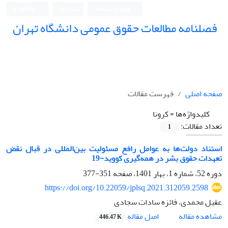
ورود به سامانه
ثبت نام
English
فصلنامه مطالعات حقوق عمومی دانشگاه تهران
دانشکده حقوق و علوم سیاسی دانشگاه تهران
صفحه اصلی
فهرست مقالات
کلیدواژه‌ها =
کرونا
تعداد مقالات:
1
استناد دولت‌ها به عوامل رافع مسئولیت بین‌المللی در قبال نقض
تعهدات حقوق بشر در همه‌گیری کووید-19
دوره 52، شماره 1، بهار 1401، صفحه
351-377
https://doi.org/10.22059/jplsq.2021.312059.2598
عقیل محمدی، فائزه سادات سجادی
اصل مقاله
مشاهده مقاله
446.47 K