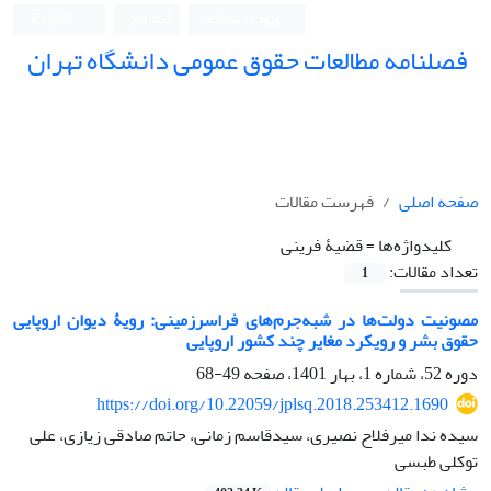
ورود به سامانه
ثبت نام
English
فصلنامه مطالعات حقوق عمومی دانشگاه تهران
دانشکده حقوق و علوم سیاسی دانشگاه تهران
صفحه اصلی
فهرست مقالات
کلیدواژه‌ها =
قضیۀ فرینی
تعداد مقالات:
1
مصونیت دولت‌ها در شبه‌جرم‌های فراسرزمینی: رویۀ دیوان اروپایی
حقوق بشر و رویکرد مغایر چند کشور اروپایی
دوره 52، شماره 1، بهار 1401، صفحه
49-68
https://doi.org/10.22059/jplsq.2018.253412.1690
سیده ندا میرفلاح نصیری، سیدقاسم زمانی، حاتم صادقی زیازی، علی
توکلی طبسی