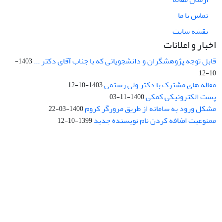
تماس با ما
نقشه سایت
اخبار و اعلانات
قابل توجه پژوهشگران و دانشجویانی که با جناب آقای دکتر ...
1403-
10-12
مقاله های مشترک با دکتر ولی رستمی
1403-10-12
پست الکترونیکی کمکی
1400-11-03
مشکل ورود به سامانه از طریق مرورگر کروم
1400-03-22
ممنوعیت اضافه کردن نام نویسنده جدید
1399-10-12
نشانی: تهران، خیابان جمهوری‌اسلامی، خیابان اردیبهشت، نبش خیابان
کمال‌زاده، شماره 43.
کد پستی: 1316683117
تلفن: 66414424-021 (تماس صرفاً از ساعت 9 الی 13 روزهای فرد)
پست الکترونیکی:
jplsq@ut.ac.ir