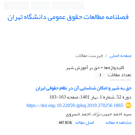
ورود به سامانه
ثبت نام
English
فصلنامه مطالعات حقوق عمومی دانشگاه تهران
دانشکده حقوق و علوم سیاسی دانشگاه تهران
صفحه اصلی
فهرست مقالات
کلیدواژه‌ها =
حق بر آموزش شهر
تعداد مقالات:
1
حق به شهر و امکان شناسایی آن در نظام حقوقی ایران
دوره 52، شماره 1، بهار 1401، صفحه
163-183
https://doi.org/10.22059/jplsq.2019.270256.1865
سید احمد حبیب نژاد، احمد خسروی
اصل مقاله
مشاهده مقاله
447.92 K