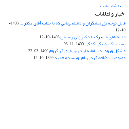
نقشه سایت
اخبار و اعلانات
قابل توجه پژوهشگران و دانشجویانی که با جناب آقای دکتر ...
1403-
10-12
مقاله های مشترک با دکتر ولی رستمی
1403-10-12
پست الکترونیکی کمکی
1400-11-03
مشکل ورود به سامانه از طریق مرورگر کروم
1400-03-22
ممنوعیت اضافه کردن نام نویسنده جدید
1399-10-12
نشانی: تهران، خیابان جمهوری‌اسلامی، خیابان اردیبهشت، نبش خیابان
کمال‌زاده، شماره 43.
کد پستی: 1316683117
تلفن: 66414424-021 (تماس صرفاً از ساعت 9 الی 13 روزهای فرد)
پست الکترونیکی:
jplsq@ut.ac.ir