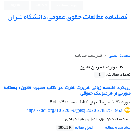
ورود به سامانه
ثبت نام
English
فصلنامه مطالعات حقوق عمومی دانشگاه تهران
دانشکده حقوق و علوم سیاسی دانشگاه تهران
صفحه اصلی
فهرست مقالات
کلیدواژه‌ها =
زبان قانون
تعداد مقالات:
1
رویکرد فلسفة زبانی هربرت هارت در کتاب «مفهوم قانون» به‌مثابة
صورتی از هرمنوتیک حقوقی
دوره 52، شماره 1، بهار 1401، صفحه
379-394
https://doi.org/10.22059/jplsq.2020.278875.1962
سیدسعید موسوی اصل، زهرا مرادی
اصل مقاله
مشاهده مقاله
385.35 K