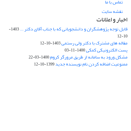
تماس با ما
نقشه سایت
اخبار و اعلانات
قابل توجه پژوهشگران و دانشجویانی که با جناب آقای دکتر ...
1403-
10-12
مقاله های مشترک با دکتر ولی رستمی
1403-10-12
پست الکترونیکی کمکی
1400-11-03
مشکل ورود به سامانه از طریق مرورگر کروم
1400-03-22
ممنوعیت اضافه کردن نام نویسنده جدید
1399-10-12
نشانی: تهران، خیابان جمهوری‌اسلامی، خیابان اردیبهشت، نبش خیابان
کمال‌زاده، شماره 43.
کد پستی: 1316683117
تلفن: 66414424-021 (تماس صرفاً از ساعت 9 الی 13 روزهای فرد)
پست الکترونیکی:
jplsq@ut.ac.ir