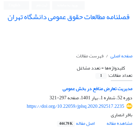
ورود به سامانه
ثبت نام
English
فصلنامه مطالعات حقوق عمومی دانشگاه تهران
دانشکده حقوق و علوم سیاسی دانشگاه تهران
صفحه اصلی
فهرست مقالات
کلیدواژه‌ها =
تعدد مشاغل
تعداد مقالات:
1
مدیریت تعارض منافع در بخش عمومی
دوره 52، شماره 1، بهار 1401، صفحه
297-321
https://doi.org/10.22059/jplsq.2020.292517.2235
باقر انصاری
اصل مقاله
مشاهده مقاله
444.79 K