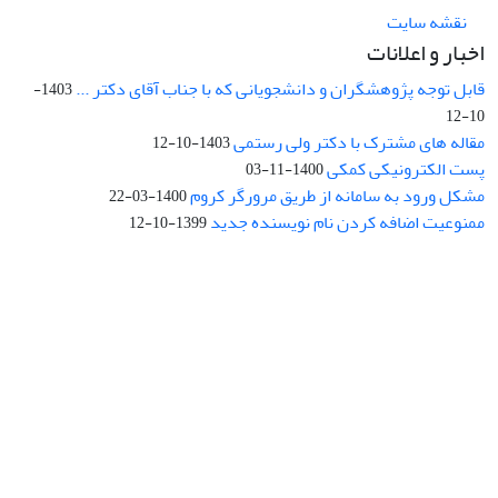
نقشه سایت
اخبار و اعلانات
قابل توجه پژوهشگران و دانشجویانی که با جناب آقای دکتر ...
1403-
10-12
مقاله های مشترک با دکتر ولی رستمی
1403-10-12
پست الکترونیکی کمکی
1400-11-03
مشکل ورود به سامانه از طریق مرورگر کروم
1400-03-22
ممنوعیت اضافه کردن نام نویسنده جدید
1399-10-12
نشانی: تهران، خیابان جمهوری‌اسلامی، خیابان اردیبهشت، نبش خیابان
کمال‌زاده، شماره 43.
کد پستی: 1316683117
تلفن: 66414424-021 (تماس صرفاً از ساعت 9 الی 13 روزهای فرد)
پست الکترونیکی:
jplsq@ut.ac.ir