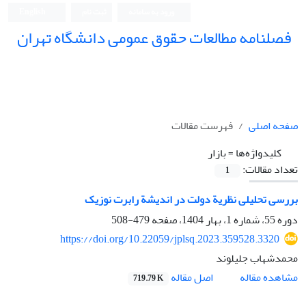
ورود به سامانه
ثبت نام
English
فصلنامه مطالعات حقوق عمومی دانشگاه تهران
دانشکده حقوق و علوم سیاسی دانشگاه تهران
صفحه اصلی
فهرست مقالات
کلیدواژه‌ها =
بازار
تعداد مقالات:
1
بررسی تحلیلی نظریة دولت در اندیشة رابرت نوزیک
دوره 55، شماره 1، بهار 1404، صفحه
479-508
https://doi.org/10.22059/jplsq.2023.359528.3320
محمدشهاب جلیلوند
اصل مقاله
مشاهده مقاله
719.79 K