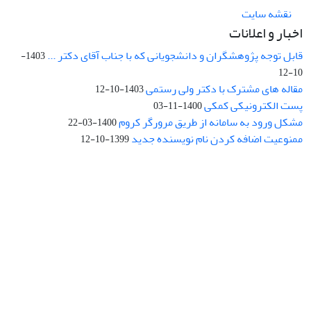
نقشه سایت
اخبار و اعلانات
قابل توجه پژوهشگران و دانشجویانی که با جناب آقای دکتر ...
1403-
10-12
مقاله های مشترک با دکتر ولی رستمی
1403-10-12
پست الکترونیکی کمکی
1400-11-03
مشکل ورود به سامانه از طریق مرورگر کروم
1400-03-22
ممنوعیت اضافه کردن نام نویسنده جدید
1399-10-12
نشانی: تهران، خیابان جمهوری‌اسلامی، خیابان اردیبهشت، نبش خیابان
کمال‌زاده، شماره 43.
کد پستی: 1316683117
تلفن: 66414424-021 (تماس صرفاً از ساعت 9 الی 13 روزهای فرد)
پست الکترونیکی:
jplsq@ut.ac.ir