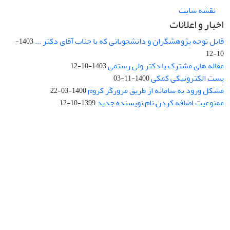
نقشه سایت
اخبار و اعلانات
قابل توجه پژوهشگران و دانشجویانی که با جناب آقای دکتر ...
1403-
10-12
مقاله های مشترک با دکتر ولی رستمی
1403-10-12
پست الکترونیکی کمکی
1400-11-03
مشکل ورود به سامانه از طریق مرورگر کروم
1400-03-22
ممنوعیت اضافه کردن نام نویسنده جدید
1399-10-12
نشانی: تهران، خیابان جمهوری‌اسلامی، خیابان اردیبهشت، نبش خیابان
کمال‌زاده، شماره 43.
کد پستی: 1316683117
تلفن: 66414424-021 (تماس صرفاً از ساعت 9 الی 13 روزهای فرد)
پست الکترونیکی:
jplsq@ut.ac.ir