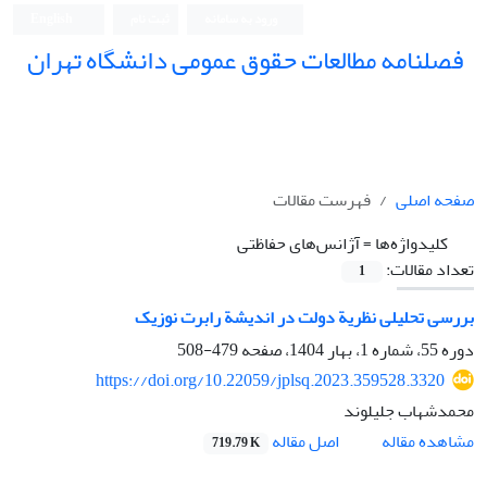
ورود به سامانه
ثبت نام
English
فصلنامه مطالعات حقوق عمومی دانشگاه تهران
دانشکده حقوق و علوم سیاسی دانشگاه تهران
صفحه اصلی
فهرست مقالات
کلیدواژه‌ها =
آژانس‌های حفاظتی
تعداد مقالات:
1
بررسی تحلیلی نظریة دولت در اندیشة رابرت نوزیک
دوره 55، شماره 1، بهار 1404، صفحه
479-508
https://doi.org/10.22059/jplsq.2023.359528.3320
محمدشهاب جلیلوند
اصل مقاله
مشاهده مقاله
719.79 K