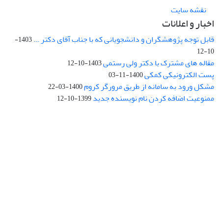
نقشه سایت
اخبار و اعلانات
قابل توجه پژوهشگران و دانشجویانی که با جناب آقای دکتر ...
1403-
10-12
مقاله های مشترک با دکتر ولی رستمی
1403-10-12
پست الکترونیکی کمکی
1400-11-03
مشکل ورود به سامانه از طریق مرورگر کروم
1400-03-22
ممنوعیت اضافه کردن نام نویسنده جدید
1399-10-12
نشانی: تهران، خیابان جمهوری‌اسلامی، خیابان اردیبهشت، نبش خیابان
کمال‌زاده، شماره 43.
کد پستی: 1316683117
تلفن: 66414424-021 (تماس صرفاً از ساعت 9 الی 13 روزهای فرد)
پست الکترونیکی:
jplsq@ut.ac.ir