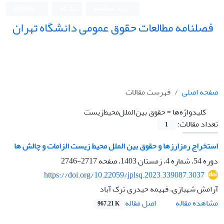
ورود به سامانه
ثبت نام
English
فصلنامه مطالعات حقوق عمومی دانشگاه تهران
دانشکده حقوق و علوم سیاسی دانشگاه تهران
صفحه اصلی
فهرست مقالات
کلیدواژه‌ها =
حقوق بین‌الملل‌محیط‌زیست
تعداد مقالات:
1
استخراج رمزارزها و حقوق بین الملل محیط زیست الزامات و چالش ها
دوره 54، شماره 4، زمستان 1403، صفحه
2717-2746
https://doi.org/10.22059/jplsq.2023.339087.3037
آرامش شهبازی، فهیمه حیدری ترک آباد
اصل مقاله
مشاهده مقاله
967.21 K