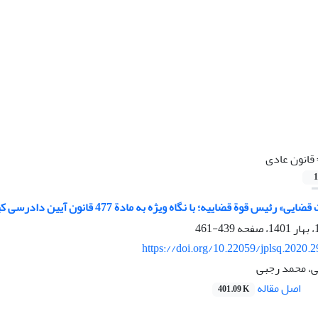
قانون عادی
1
 رئیس قوة قضاییه؛ با نگاه ویژه به مادة 477 قانون آیین دادرسی کیفری
439-461
https://doi.org/10.22059/jplsq.2020.
ی، محمد رجبی
اصل مقاله
401.09 K