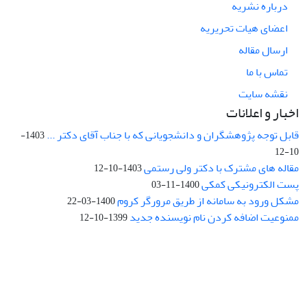
درباره نشریه
اعضای هیات تحریریه
ارسال مقاله
تماس با ما
نقشه سایت
اخبار و اعلانات
قابل توجه پژوهشگران و دانشجویانی که با جناب آقای دکتر ...
1403-
10-12
مقاله های مشترک با دکتر ولی رستمی
1403-10-12
پست الکترونیکی کمکی
1400-11-03
مشکل ورود به سامانه از طریق مرورگر کروم
1400-03-22
ممنوعیت اضافه کردن نام نویسنده جدید
1399-10-12
نشانی: تهران، خیابان جمهوری‌اسلامی، خیابان اردیبهشت، نبش خیابان
کمال‌زاده، شماره 43.
کد پستی: 1316683117