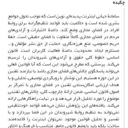
چکیده
سامانۀ جهانی اینترنت پدیده‌ای نوین است که موجب تحول جوامع
بشری شده است و حاکمیت باید قواعد تنظیم‌گرانه برای روابط
افراد در فضای مجازی وضع کند. دامنۀ اختیارات و آزادی‌های
مردم در فضای مجازی کاملاً متفاوت با فضای حقیقی است. حفظ
حریم خصوصی، منع هرزه‌نگاری، حمایت از حق نشر مؤلفان و...
مستلزم ایجاد محدودیت دامنۀ فعالیت کاربران است. قانون
اساسی خطوط کلی حقوق و آزادی‌های شهروندان را ترسیم
می‌کند. پرسشی که مطرح می‌شود این است که آیا قوانین فعلی
می‌تواند پاسخگوی چالش‌‏های فضای مجازی باشد یا نیازمند تقنین
در این حوزه هستیم. این نوشتار با رویکردی توصیفی‌‌ـ تحلیلی و با
هدف ارزیابی امکان‌سنجی تقنین در فضای مجازی با تمرکز بر
اصول قانون اساسی، ضمن ارائة چارچوب کلی، چالش‌های تقنینی
موضوع را مورد تحلیل قرار می‌دهد و در نهایت راهکارهایی ارائه
می‌کند. یافته‌های این پژوهش نشان می‌دهد قواعد خودتنظیمی
نمی‌تواند به تنظیم روابط شهروندان در این فضا بپردازد و با
تفسیر و تحلیل قوانین موجود نمی‌توان اینترنت را قاعده‌مند
ساخت؛ بلکه باید با وضع قانونی جامع، متناسب با فرهنگ و اخلاق