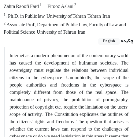
1
2
Zahra Raoofi Fard
Firooz Aslani
1
; Ph.D. in Public law, University of Tehran, Tehran, Iran
2
Associate Prof., Department of Public Law, Faculty of Law and
Political Science, University of Tehran, Iran
چکیده
English
Internet as a modern phenomenon of the contemporary world
has caused the development of huIraman societies. The
sovereignty must regulate the relations between individual
citizens in the cyberspace. Undoubtedly, the scope of the
people authorities and freedoms in the cyberspace is
completely different from those of the real space. The
maintenance of privacy, the prohibition of pornography,
protection of copyright, etc., require the limitation on the users’
scope of activity. The Constitution explicates the outlines of
the citizens’ rights and freedoms. The question that arises is
whether the current laws can respond to the challenges of
cyber space or do we need legislation in this area? It seems that