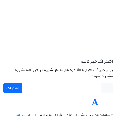
تلفن: 66414424-021 (تماس صرفاً از ساعت 9 الی 13 روزهای فرد)
پست الکترونیکی:
jplsq@ut.ac.ir
Creative Commons Attribution 4.0
This work is licensed under a
International License
اشتراک خبرنامه
برای دریافت اخبار و اطلاعیه های مهم نشریه در خبرنامه نشریه
مشترک شوید.
اشتراک
© سامانه مدیریت نشریات علمی.
طراحی و پیاده سازی از
سیناوب