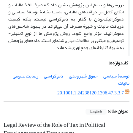
بررسی‌ها و نتایج این پژوهش نشان داد که صرف اخذ مالیات و
اتکای کامل بر درآمدهای مالیاتی، نه‌تنها نشانۀ توسعۀ سیاسی و
دموکراتیک‌بودن یا گذار به دموکراسی نیست، بلکه کیفیت
دریافت مالیات و شیوۀ مصرف آن می‌تواند در بهبود شاخص‌های
دموکراتیک مؤثر واقع شود. روش پژوهش ما از نوع تحلیلی-
توصیفی و مبتنی بر مطالعات میان‌رشته‌ای است. داده‌های پژوهش
به شیوۀ کتابخانه‌ای جمع‌آوری شده‌اند.
کلیدواژه‌ها
توسعۀ سیاسی
حقوق شهروندی
دموکراسی
رضایت عمومی
مالیات
20.1001.1.24238120.1396.47.3.3.7
عنوان مقاله
English
Legal Review of the Role of Tax in Political