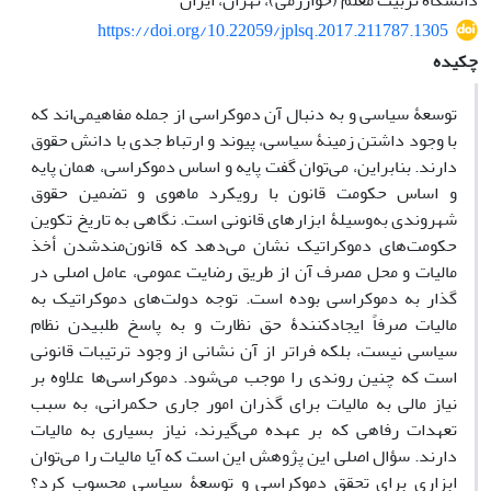
دانشگاه تربیت معلم (خوارزمی)، تهران، ایران
https://doi.org/10.22059/jplsq.2017.211787.1305
چکیده
توسعۀ سیاسی و به دنبال آن دموکراسی از جمله مفاهیمی‌اند که
با وجود داشتن زمینۀ سیاسی، پیوند و ارتباط جدی با دانش حقوق
دارند. بنابراین، می‌توان گفت پایه و اساس دموکراسی، همان پایه
و اساس حکومت قانون با رویکرد ماهوی و تضمین حقوق
شهروندی به‌وسیلۀ ابزارهای قانونی است. نگاهی به تاریخ تکوین
حکومت‌های دموکراتیک نشان می‌دهد که قانون‌مندشدن أخذ‌‌
مالیات و محل مصرف آن از طریق رضایت عمومی، عامل اصلی در
گذار به دموکراسی بوده است. توجه دولت‌های دموکراتیک به
مالیات صرفاً ایجادکنندۀ حق نظارت و به پاسخ طلبیدن نظام
سیاسی نیست، بلکه فراتر از آن نشانی از وجود ترتیبات قانونی
است که چنین روندی را موجب می‌شود. دموکراسی‌ها علاوه بر
نیاز مالی به مالیات برای گذران امور جاری حکمرانی، به سبب
تعهدات رفاهی که بر عهده می‌گیرند، نیاز بسیاری به مالیات
دارند. سؤال اصلی این پژوهش این است که آیا مالیات را می‌توان
ابزاری برای تحقق دموکراسی و توسعۀ سیاسی محسوب کرد؟