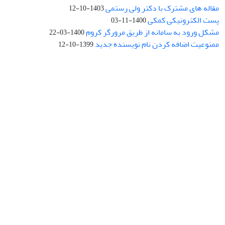
مقاله های مشترک با دکتر ولی رستمی
1403-10-12
پست الکترونیکی کمکی
1400-11-03
مشکل ورود به سامانه از طریق مرورگر کروم
1400-03-22
ممنوعیت اضافه کردن نام نویسنده جدید
1399-10-12
نشانی: تهران، خیابان جمهوری‌اسلامی، خیابان اردیبهشت، نبش خیابان
کمال‌زاده، شماره 43.
کد پستی: 1316683117
تلفن: 66414424-021 (تماس صرفاً از ساعت 9 الی 13 روزهای فرد)
پست الکترونیکی:
jplsq@ut.ac.ir
Creative Commons Attribution 4.0
This work is licensed under a
International License