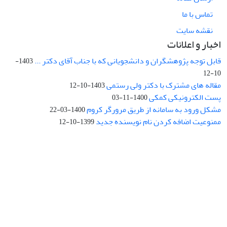
تماس با ما
نقشه سایت
اخبار و اعلانات
قابل توجه پژوهشگران و دانشجویانی که با جناب آقای دکتر ...
1403-
10-12
مقاله های مشترک با دکتر ولی رستمی
1403-10-12
پست الکترونیکی کمکی
1400-11-03
مشکل ورود به سامانه از طریق مرورگر کروم
1400-03-22
ممنوعیت اضافه کردن نام نویسنده جدید
1399-10-12
نشانی: تهران، خیابان جمهوری‌اسلامی، خیابان اردیبهشت، نبش خیابان
کمال‌زاده، شماره 43.
کد پستی: 1316683117
تلفن: 66414424-021 (تماس صرفاً از ساعت 9 الی 13 روزهای فرد)
پست الکترونیکی:
jplsq@ut.ac.ir