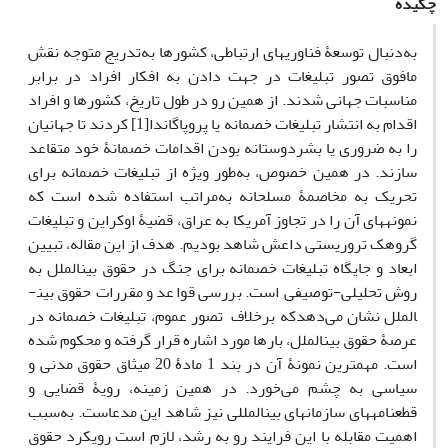
چکیده
به‌دنبال توسعۀ فناوری­های ارتباطی، کشورها به‌تدریج متوجه نقش
مافوق تصور تبلیغات در جهت دادن به افکار افراد در برابر
مناسبات جهانی شدند. از همین رو در طول تاریخ، کشورها و افراد
اقدام به انتشار تبلیغات خصمانه یا پروپاگاندا[1] کردند تا جهانیان
را به ضروری یا بشردوستانه بودن اقدامات خصمانۀ خود متقاعد
سازند. در همین خصوص، به‌طور ویژه از تبلیغات خصمانه برای
تحریک به مخاصمۀ مسلحانه به‌مراتب استفاده شده است که
نمونه­های آن را در تجاوز آمریکا به عراق، قضیۀ اوکراین و تبلیغات
گروهک تروریستی داعش شاهد بودیم. هدف از این مقاله، تبیین
ابعاد و جایگاه تبلیغات خصمانه برای جنگ در حقوق بین­الملل به
روش تحلیلی-توصیفی است. بررسی قواعد و مقررات حقوق بین­
الملل نشان می‌دهدکه برخلاف تصور عموم، تبلیغات خصمانه در
عرصۀ حقوق بین­الملل، بارها مورد اشاره قرار گرفته و محکوم شده
است. مهم­ترین نمونۀ آن در بند 1 مادۀ 20 میثاق حقوق مدنی و
سیاسی به چشم می‌خورد. در همین زمینه، رویۀ قضایی و
قطعنامه­های سازمان­های بین­المللی نیز شاهد این مدعاست. به‌‌سبب
اهمیت مقابله با این فرایند رو به رشد، لازم است رویکرد حقوق